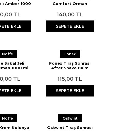
eli Amber 1000
Comfort Orman
ml
Meyveli 1000 ml
40,00 TL
140,00 TL
PETE EKLE
SEPETE EKLE
Noffe
Fonex
e Sakal Jeli
Fonex Tıraş Sonrası
eman 1000 ml
After Shave Balm
Climber 225 ml
30,00 TL
115,00 TL
PETE EKLE
SEPETE EKLE
Noffe
Ostwint
 Krem Kolonya
Ostwint Tıraş Sonrası