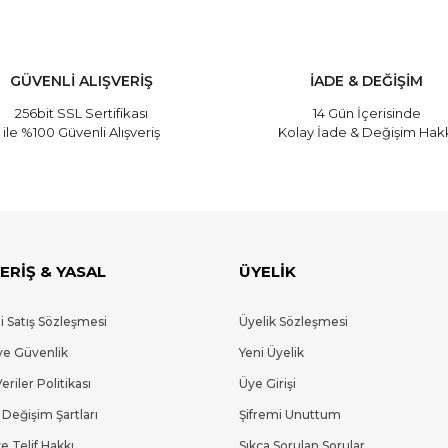
GÜVENLİ ALIŞVERİŞ
İADE & DEĞİŞİM
256bit SSL Sertifikası
14 Gün İçerisinde
ile %100 Güvenli Alışveriş
Kolay İade & Değişim Hak
ERİŞ & YASAL
ÜYELİK
i Satış Sözleşmesi
Üyelik Sözleşmesi
 ve Güvenlik
Yeni Üyelik
Veriler Politikası
Üye Girişi
 Değişim Şartları
Şifremi Unuttum
e Telif Hakkı
Sıkça Sorulan Sorular