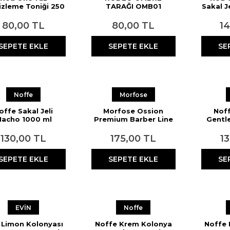
zleme Toniği 250
TARAĞI OMB01
Sakal J
ml
80,00 TL
80,00 TL
1
SEPETE EKLE
SEPETE EKLE
SE
Noffe
Morfose
offe Sakal Jeli
Morfose Ossion
Noff
acho 1000 ml
Premium Barber Line
Gentl
Tıraş Jeli 700 ml
130,00 TL
175,00 TL
1
SEPETE EKLE
SEPETE EKLE
SE
EVİN
Noffe
 Limon Kolonyası
Noffe Krem Kolonya
Noffe