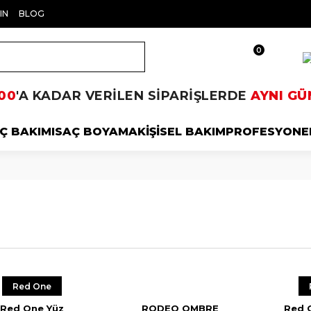
IN
BLOG
0
00
'A KADAR VERİLEN SİPARİŞLERDE
AYNI GÜ
Ç BAKIMI
SAÇ BOYAMA
KİŞİSEL BAKIM
PROFESYONE
Red One
Red One Yüz
RODEO OMBRE
Red 