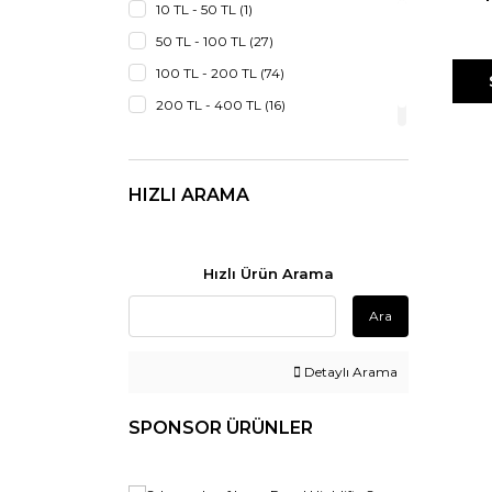
10 TL - 50 TL (1)
Rev
EVİN (1)
50 TL - 100 TL (27)
İha (1)
100 TL - 200 TL (74)
Ritüel de Beautè (1)
200 TL - 400 TL (16)
400 TL - 800 TL (1)
HIZLI ARAMA
Hızlı Ürün Arama
Ara
Detaylı Arama
SPONSOR ÜRÜNLER