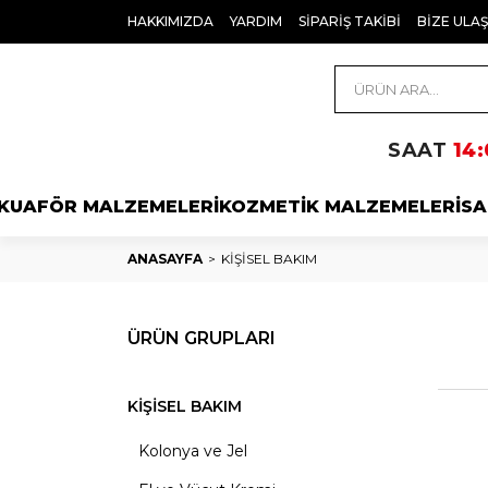
HAKKIMIZDA
YARDIM
SİPARİŞ TAKİBİ
BİZE ULAŞ
SAAT
14:
KUAFÖR MALZEMELERİ
KOZMETİK MALZEMELERİ
SA
ANASAYFA
KİŞİSEL BAKIM
ÜRÜN GRUPLARI
KİŞİSEL BAKIM
Kolonya ve Jel