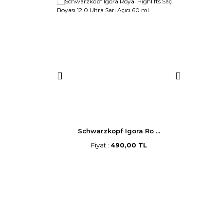
p Saç B ...
Schwarzkopf Igora Ro ...
Morf
,00 TL
Fiyat :
490,00 TL