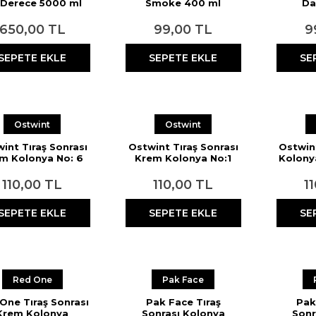
 Derece 5000 ml
Smoke 400 ml
Da
650,00 TL
99,00 TL
9
SEPETE EKLE
SEPETE EKLE
SE
Ostwint
Ostwint
int Tıraş Sonrası
Ostwint Tıraş Sonrası
Ostwint
m Kolonya No: 6
Krem Kolonya No:1
Kolony
400 ml
400 ml
110,00 TL
110,00 TL
1
SEPETE EKLE
SEPETE EKLE
SE
Red One
Pak Face
One Tıraş Sonrası
Pak Face Tıraş
Pak
Krem Kolonya
Sonrası Kolonya
Sonr