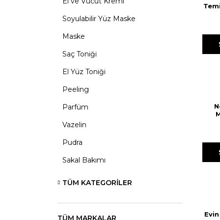
El ve Vücut Kremi
Temi
Soyulabilir Yüz Maske
Maske
Saç Toniği
El Yüz Toniği
Peeling
N
Parfüm
M
Vazelin
Pudra
Sakal Bakımı
TÜM KATEGORILER
Evin
TÜM MARKALAR