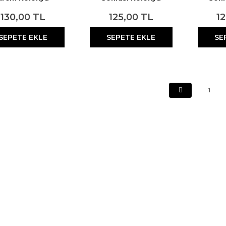
italizing Turuncu
Losyon No:4 750 ml
Losyo
400 ml
130,00 TL
125,00 TL
1
SEPETE EKLE
SEPETE EKLE
SE
1