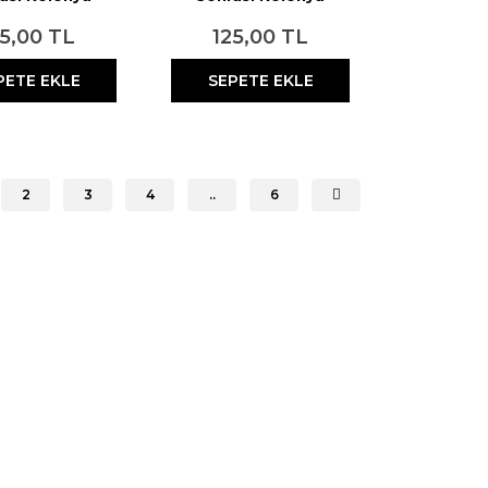
n No:3 750 ml
Losyon No:1 750 ml
25,00 TL
125,00 TL
PETE EKLE
SEPETE EKLE
2
3
4
..
6