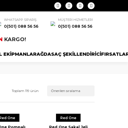
WHATSAPP SİPARİŞ
MÜŞTERİ HİZMETLERİ
0(501) 088 56 56
0(501) 088 56 56
N
KARGO!
L EKİPMANLAR
AĞDA
SAÇ ŞEKİLLENDİRİCİ
FIRSATLA
Toplam 119 ürün
Red One
Red One
One Pompalı
Red One Sakal Jeli