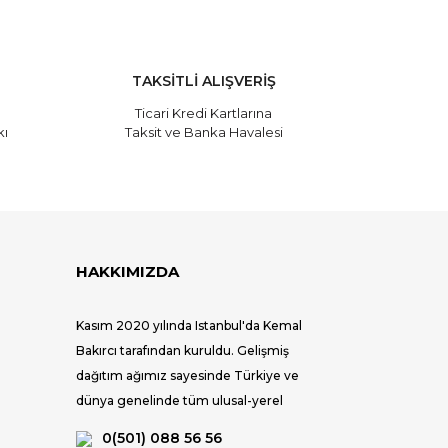
TAKSİTLİ ALIŞVERİŞ
Ticari Kredi Kartlarına
kı
Taksit ve Banka Havalesi
HAKKIMIZDA
Kasım 2020 yılında Istanbul'da Kemal
Bakırcı tarafından kuruldu. Gelişmiş
dağıtım ağımız sayesinde Türkiye ve
dünya genelinde tüm ulusal-yerel
mağazalar ve seçkin satış noktaları ile
0(501) 088 56 56