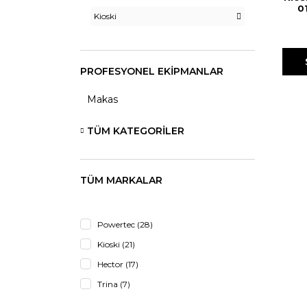
0
Kioski
PROFESYONEL EKİPMANLAR
Makas
TÜM KATEGORILER
TÜM MARKALAR
Powertec (28)
Kioski (21)
Hector (17)
Trina (7)
ASTRA (4)