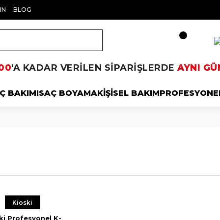
IN
BLOG
00
'A KADAR VERİLEN SİPARİŞLERDE
AYNI GÜ
Ç BAKIMI
SAÇ BOYAMA
KİŞİSEL BAKIM
PROFESYONE
Kioski
ki Profesyonel K-