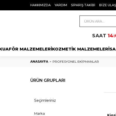
HAKKIMIZDA
YARDIM
SİPARİŞ TAKİBİ
BİZE ULAŞ
SAAT
14:
KUAFÖR MALZEMELERİ
KOZMETİK MALZEMELERİ
SA
ANASAYFA
PROFESYONEL EKİPMANLAR
ÜRÜN GRUPLARI
Seçimleriniz
Marka
Kios