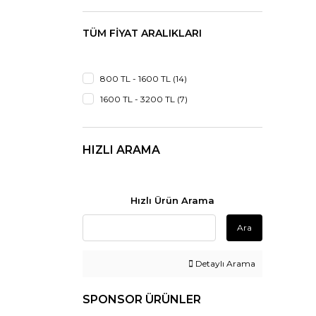
ALİM (3)
TÜM FIYAT ARALIKLARI
Sun (3)
Wahl (2)
Bhl (1)
800 TL - 1600 TL (14)
Dempower (1)
1600 TL - 3200 TL (7)
Diva (1)
Fonex (1)
HIZLI ARAMA
Insua (1)
Inter (1)
Hızlı Ürün Arama
Oneo (1)
Pakhair (1)
Ara
Red One (1)
Schatz (1)
Detaylı Arama
Veller (1)
SPONSOR ÜRÜNLER
Worldtec (1)