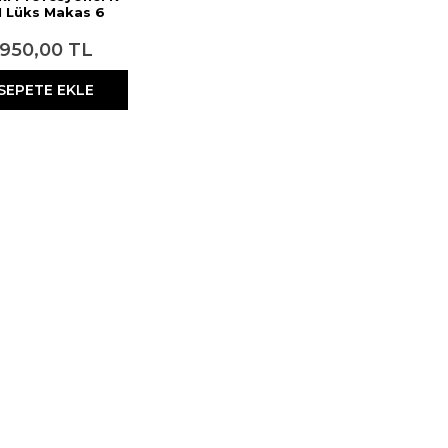
1 Lüks Makas 6
Numara
950,00 TL
SEPETE EKLE