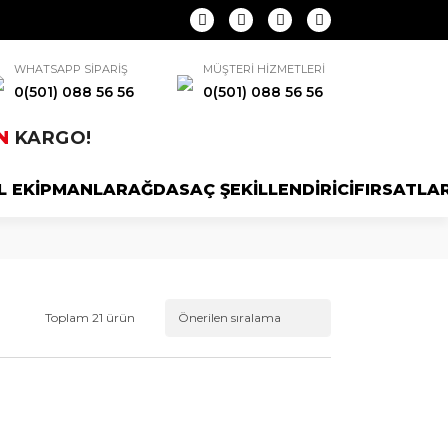
WHATSAPP SİPARİŞ
MÜŞTERİ HİZMETLERİ
0(501) 088 56 56
0(501) 088 56 56
N
KARGO!
L EKİPMANLAR
AĞDA
SAÇ ŞEKİLLENDİRİCİ
FIRSATLA
Toplam 21 ürün