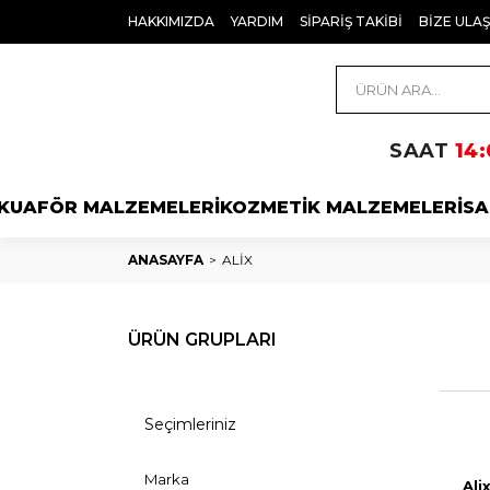
HAKKIMIZDA
YARDIM
SİPARİŞ TAKİBİ
BİZE ULAŞ
SAAT
14:
KUAFÖR MALZEMELERİ
KOZMETİK MALZEMELERİ
SA
ANASAYFA
ALİX
ÜRÜN GRUPLARI
Seçimleriniz
Marka
Ali