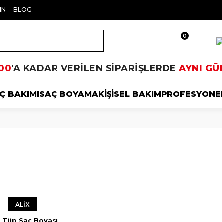
IN
BLOG
0
00
'A KADAR VERİLEN SİPARİŞLERDE
AYNI GÜ
Ç BAKIMI
SAÇ BOYAMA
KİŞİSEL BAKIM
PROFESYONE
ALİX
x Tüp Saç Boyası