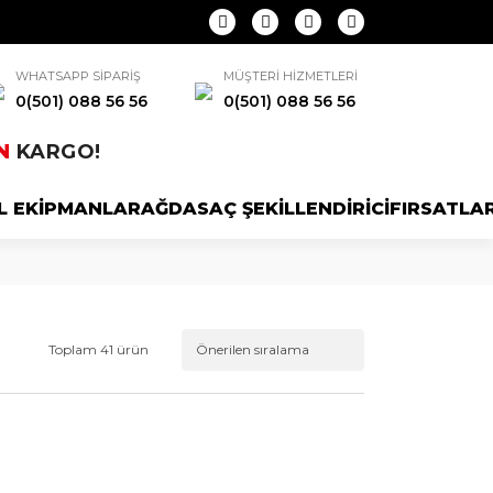
WHATSAPP SİPARİŞ
MÜŞTERİ HİZMETLERİ
0(501) 088 56 56
0(501) 088 56 56
N
KARGO!
L EKİPMANLAR
AĞDA
SAÇ ŞEKİLLENDİRİCİ
FIRSATLA
Toplam 41 ürün