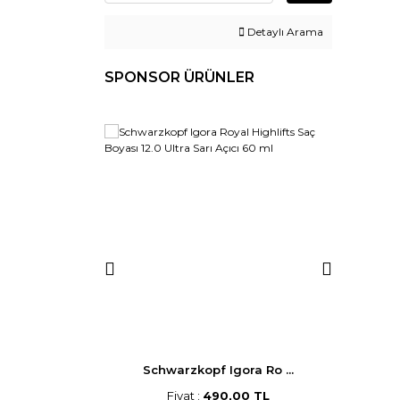
Detaylı Arama
SPONSOR ÜRÜNLER
p Saç B ...
Schwarzkopf Igora Ro ...
Morf
,00 TL
Fiyat :
490,00 TL