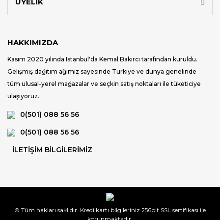
ÜYELİK
HAKKIMIZDA
Kasım 2020 yılında Istanbul'da Kemal Bakırcı tarafından kuruldu.
Gelişmiş dağıtım ağımız sayesinde Türkiye ve dünya genelinde
tüm ulusal-yerel mağazalar ve seçkin satış noktaları ile tüketiciye
ulaşıyoruz.
0(501) 088 56 56
0(501) 088 56 56
İLETİŞİM BİLGİLERİMİZ
© Tüm hakları saklıdır. Kredi kartı bilgileriniz 256bit SSL sertifikası ile
korunmaktadır.