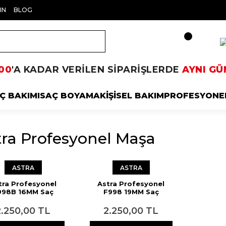
IN
BLOG
00
'A KADAR VERİLEN SİPARİŞLERDE
AYNI GÜ
Ç BAKIMI
SAÇ BOYAMA
KİŞİSEL BAKIM
PROFESYONE
tra Profesyonel Maşa
ASTRA
ASTRA
tra Profesyonel
Astra Profesyonel
998B 16MM Saç
F998 19MM Saç
killendirici Maşa
Şekillendirici Maşa
2.250,00 TL
2.250,00 TL