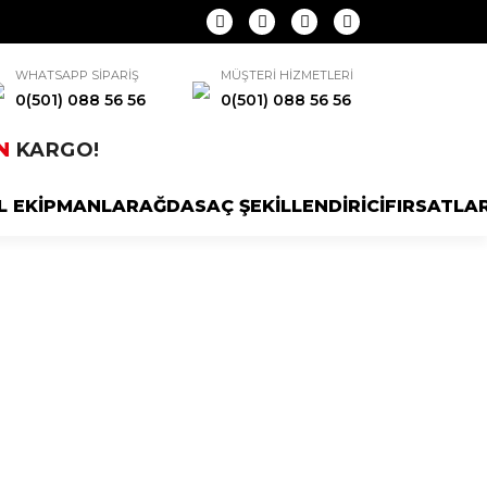
WHATSAPP SİPARİŞ
MÜŞTERİ HİZMETLERİ
0(501) 088 56 56
0(501) 088 56 56
N
KARGO!
L EKİPMANLAR
AĞDA
SAÇ ŞEKİLLENDİRİCİ
FIRSATLA