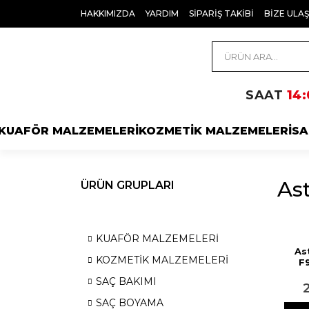
HAKKIMIZDA
YARDIM
SİPARİŞ TAKİBİ
BİZE ULAŞ
SAAT
14:
KUAFÖR MALZEMELERİ
KOZMETİK MALZEMELERİ
SA
As
ÜRÜN GRUPLARI
KUAFÖR MALZEMELERİ
As
KOZMETİK MALZEMELERİ
F
Şe
SAÇ BAKIMI
SAÇ BOYAMA