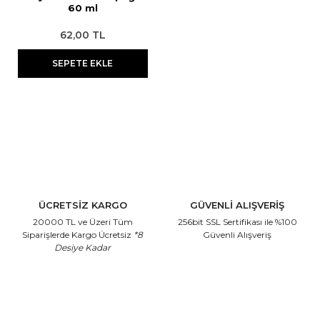
60 ml
Streç
Pudra
Epilasyon Makinesi
Aseton
62,00 TL
Tıraş Sabunu
Sakal Bakımı
Yüz Temizleme Cihazı
Ağda Isıtma Cihazları Temizleme
SEPETE EKLE
Solüsyonu
Eldiven
Kan Taşı
Suluk
Boyun Bandı
Pamuk
ÜCRETSİZ KARGO
GÜVENLİ ALIŞVERİŞ
20000 TL ve Üzeri Tüm
256bit SSL Sertifikası
ile %100
Siparişlerde Kargo Ücretsiz
*8
Güvenli Alışveriş
Desiye Kadar