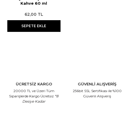
Kahve 60 ml
Streç
Pudra
Epilasyon Makinesi
Aseton
62,00 TL
Tıraş Sabunu
Sakal Bakımı
Yüz Temizleme Cihazı
Ağda Isıtma Cihazları Temizleme
SEPETE EKLE
Solüsyonu
Eldiven
Kan Taşı
Suluk
Boyun Bandı
Pamuk
ÜCRETSİZ KARGO
GÜVENLİ ALIŞVERİŞ
20000 TL ve Üzeri Tüm
256bit SSL Sertifikası
ile %100
Siparişlerde Kargo Ücretsiz
*8
Güvenli Alışveriş
Desiye Kadar