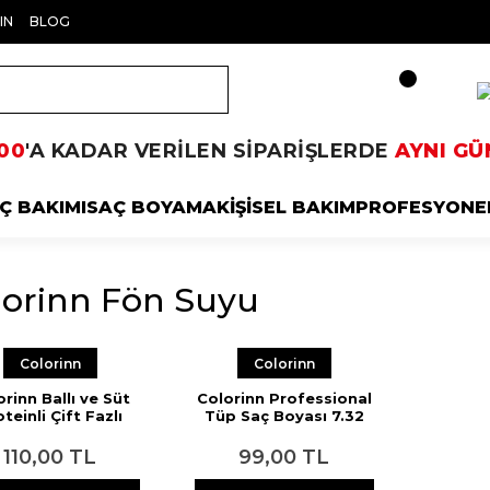
IN
BLOG
00
'A KADAR VERİLEN SİPARİŞLERDE
AYNI GÜ
Ç BAKIMI
SAÇ BOYAMA
KİŞİSEL BAKIM
PROFESYONE
lorinn Fön Suyu
Colorinn
Colorinn
orinn Ballı ve Süt
Colorinn Professional
teinli Çift Fazlı
Tüp Saç Boyası 7.32
ön Suyu 400 ml
Bal Kumral 60 ml
110,00 TL
99,00 TL