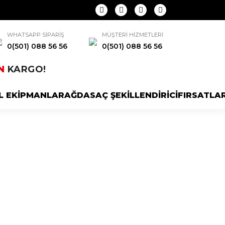
WHATSAPP SİPARİŞ
MÜŞTERİ HİZMETLERİ
0(501) 088 56 56
0(501) 088 56 56
N
KARGO!
L EKİPMANLAR
AĞDA
SAÇ ŞEKİLLENDİRİCİ
FIRSATLA