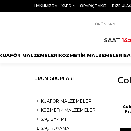
HAKKIMIZDA
YARDIM
SİPARİŞ TAKİBİ
BİZE ULAŞ
SAAT
14:
KUAFÖR MALZEMELERİ
KOZMETİK MALZEMELERİ
SA
Co
ÜRÜN GRUPLARI
KUAFÖR MALZEMELERİ
Col
KOZMETİK MALZEMELERİ
Pro
F
SAÇ BAKIMI
SAÇ BOYAMA