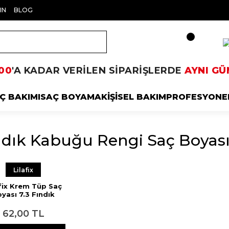
IN
BLOG
00
'A KADAR VERİLEN SİPARİŞLERDE
AYNI GÜ
Ç BAKIMI
SAÇ BOYAMA
KİŞİSEL BAKIM
PROFESYONE
ndık Kabuğu Rengi Saç Boyas
Lilafix
afix Krem Tüp Saç
yası 7.3 Fındık
Kabuğu 60 ml
62,00 TL