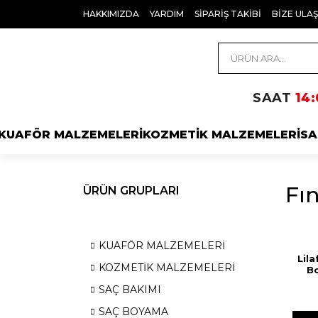
HAKKIMIZDA
YARDIM
SİPARİŞ TAKİBİ
BİZE ULAŞ
SAAT
14:
KUAFÖR MALZEMELERİ
KOZMETİK MALZEMELERİ
SA
Fı
ÜRÜN GRUPLARI
KUAFÖR MALZEMELERİ
Lil
KOZMETİK MALZEMELERİ
Bo
SAÇ BAKIMI
SAÇ BOYAMA