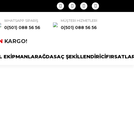
WHATSAPP SİPARİŞ
MÜŞTERİ HİZMETLERİ
0(501) 088 56 56
0(501) 088 56 56
N
KARGO!
L EKİPMANLAR
AĞDA
SAÇ ŞEKİLLENDİRİCİ
FIRSATLA
ı