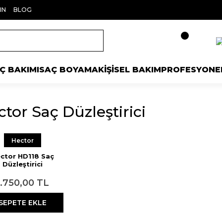
IN
BLOG
Ç BAKIMI
SAÇ BOYAMA
KİŞİSEL BAKIM
PROFESYONE
tor Saç Düzleştirici
Hector
ctor HD118 Saç
Düzleştirici
1.750,00 TL
SEPETE EKLE