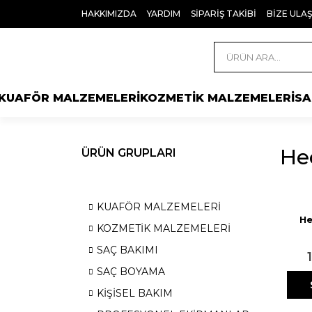
HAKKIMIZDA
YARDIM
SİPARİŞ TAKİBİ
BİZE ULAŞ
KUAFÖR MALZEMELERİ
KOZMETİK MALZEMELERİ
SA
Hec
ÜRÜN GRUPLARI
KUAFÖR MALZEMELERİ
He
KOZMETİK MALZEMELERİ
SAÇ BAKIMI
SAÇ BOYAMA
KİŞİSEL BAKIM