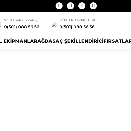
WHATSAPP SİPARİŞ
MÜŞTERİ HİZMETLERİ
0(501) 088 56 56
0(501) 088 56 56
L EKİPMANLAR
AĞDA
SAÇ ŞEKİLLENDİRİCİ
FIRSATLA