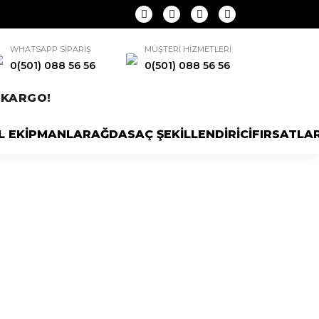
WHATSAPP SİPARİŞ
MÜŞTERİ HİZMETLERİ
0(501) 088 56 56
0(501) 088 56 56
N
KARGO!
L EKİPMANLAR
AĞDA
SAÇ ŞEKİLLENDİRİCİ
FIRSATLA