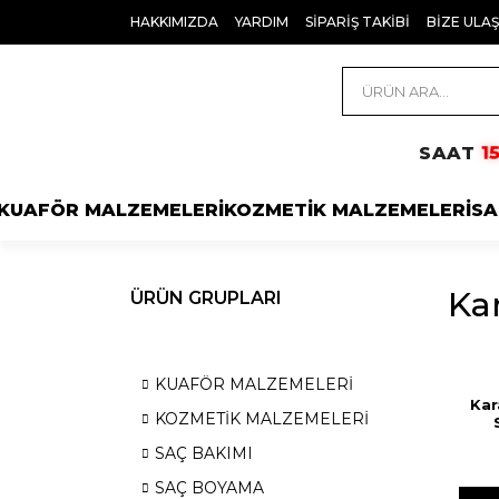
HAKKIMIZDA
YARDIM
SİPARİŞ TAKİBİ
BİZE ULAŞ
1
SAAT
KUAFÖR MALZEMELERİ
KOZMETİK MALZEMELERİ
SA
Ka
ÜRÜN GRUPLARI
KUAFÖR MALZEMELERİ
Kar
KOZMETİK MALZEMELERİ
SAÇ BAKIMI
SAÇ BOYAMA