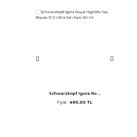
p Saç B ...
Schwarzkopf Igora Ro ...
Morf
,00 TL
Fiyat :
490,00 TL