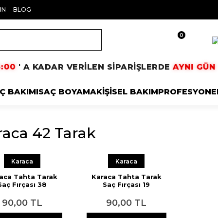
IN
BLOG
0
5:00
AYNI GÜ
' A KADAR VERİLEN SİPARİŞLERDE
Ç BAKIMI
SAÇ BOYAMA
KİŞİSEL BAKIM
PROFESYONE
raca 42 Tarak
Karaca
Karaca
aca Tahta Tarak
Karaca Tahta Tarak
Saç Fırçası 38
Saç Fırçası 19
90,00 TL
90,00 TL