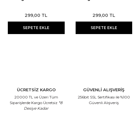
Streç
Pudra
Epilasyon Makinesi
Aseton
299,00 TL
299,00 TL
Tıraş Sabunu
Sakal Bakımı
Yüz Temizleme Cihazı
Ağda Isıtma Cihazları Temizleme
SEPETE EKLE
SEPETE EKLE
Solüsyonu
Eldiven
Kan Taşı
Suluk
Boyun Bandı
Pamuk
ÜCRETSİZ KARGO
GÜVENLİ ALIŞVERİŞ
20000 TL ve Üzeri Tüm
256bit SSL Sertifikası
ile %100
Siparişlerde Kargo Ücretsiz
*8
Güvenli Alışveriş
Desiye Kadar