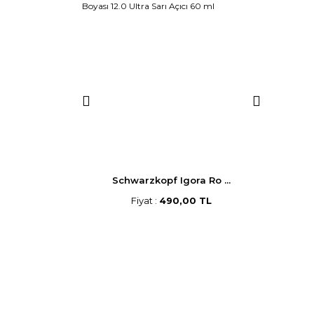
p Saç B ...
Schwarzkopf Igora Ro ...
Morf
,00 TL
Fiyat :
490,00 TL