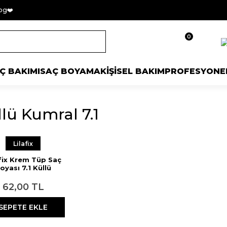
og❤️
0
Ç BAKIMI
SAÇ BOYAMA
KİŞİSEL BAKIM
PROFESYONE
lü Kumral 7.1
Lilafix
afix Krem Tüp Saç
oyası 7.1 Küllü
Kumral 60 ml
62,00 TL
SEPETE EKLE