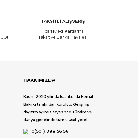
TAKSİTLİ ALIŞVERİŞ
Ticari Kredi Kartlarına
RGO!
Taksit ve Banka Havalesi
HAKKIMIZDA
Kasım 2020 yılında Istanbul'da Kemal
Bakırcı tarafından kuruldu. Gelişmiş
dağıtım ağımız sayesinde Türkiye ve
dünya genelinde tüm ulusal-yerel
mağazalar ve seçkin satış noktaları ile
0(501) 088 56 56
tüketiciye ulaşıyoruz.