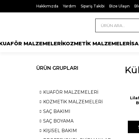
Hakkımızda
Yardım
Sipariş Takibi
Bize Ulaşın
Bl
KUAFÖR MALZEMELERİ
KOZMETİK MALZEMELERİ
SA
Kül
ÜRÜN GRUPLARI
KUAFÖR MALZEMELERİ
Lil
KOZMETİK MALZEMELERİ
B
SAÇ BAKIMI
SAÇ BOYAMA
KİŞİSEL BAKIM