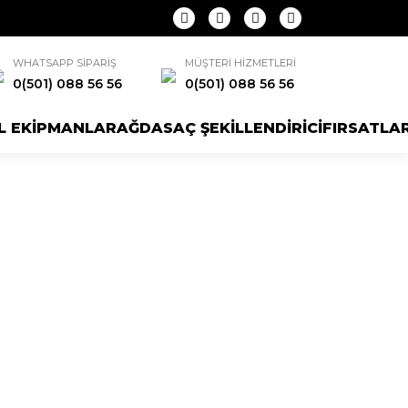
WHATSAPP SİPARİŞ
MÜŞTERİ HİZMETLERİ
0(501) 088 56 56
0(501) 088 56 56
L EKİPMANLAR
AĞDA
SAÇ ŞEKİLLENDİRİCİ
FIRSATLA