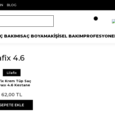
IN
BLOG
Ç BAKIMI
SAÇ BOYAMA
KİŞİSEL BAKIM
PROFESYONE
afix 4.6
Lilafix
afix Krem Tüp Saç
ası 4.6 Kestane
Kızıl 60 ml
62,00 TL
SEPETE EKLE