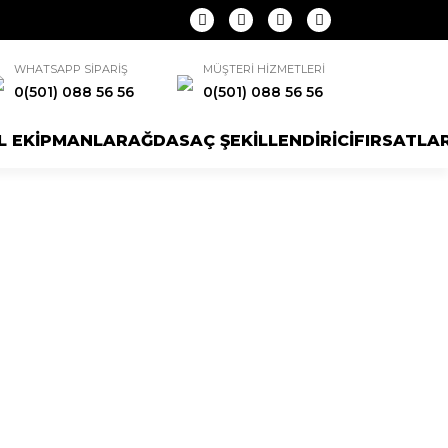
WHATSAPP SİPARİŞ
MÜŞTERİ HİZMETLERİ
0(501) 088 56 56
0(501) 088 56 56
L EKİPMANLAR
AĞDA
SAÇ ŞEKİLLENDİRİCİ
FIRSATLA