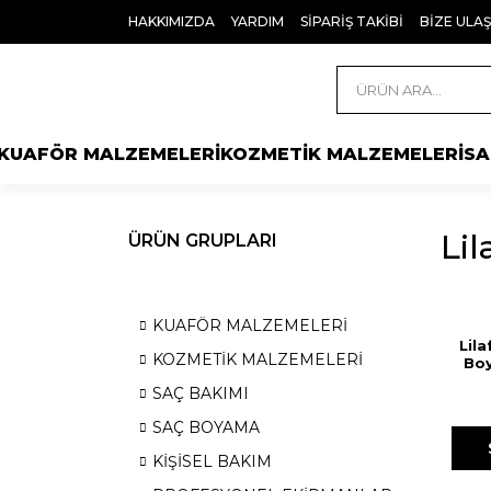
HAKKIMIZDA
YARDIM
SİPARİŞ TAKİBİ
BİZE ULAŞ
KUAFÖR MALZEMELERİ
KOZMETİK MALZEMELERİ
SA
Lil
ÜRÜN GRUPLARI
KUAFÖR MALZEMELERİ
Lil
KOZMETİK MALZEMELERİ
Boy
SAÇ BAKIMI
SAÇ BOYAMA
KİŞİSEL BAKIM