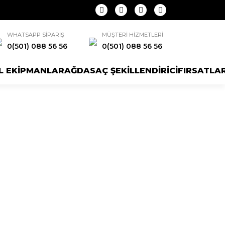
WHATSAPP SİPARİŞ
MÜŞTERİ HİZMETLERİ
0(501) 088 56 56
0(501) 088 56 56
L EKİPMANLAR
AĞDA
SAÇ ŞEKİLLENDİRİCİ
FIRSATLA