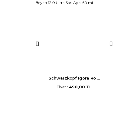
p Saç B ...
Schwarzkopf Igora Ro ...
Morf
,00 TL
Fiyat :
490,00 TL