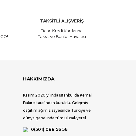
TAKSİTLİ ALIŞVERİŞ
Ticari Kredi Kartlarına
RGO!
Taksit ve Banka Havalesi
HAKKIMIZDA
Kasım 2020 yılında Istanbul'da Kemal
Bakırcı tarafından kuruldu. Gelişmiş
dağıtım ağımız sayesinde Türkiye ve
dünya genelinde tüm ulusal-yerel
mağazalar ve seçkin satış noktaları ile
0(501) 088 56 56
tüketiciye ulaşıyoruz.