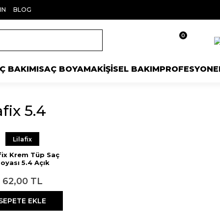
IN
BLOG
0
Ç BAKIMI
SAÇ BOYAMA
KİŞİSEL BAKIM
PROFESYONE
afix 5.4
Lilafix
afix Krem Tüp Saç
oyası 5.4 Açık
ane Exclusive 60
ml
62,00 TL
SEPETE EKLE