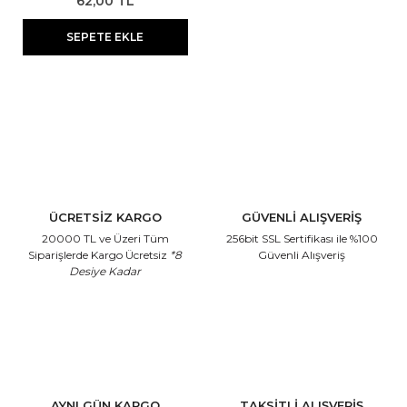
62,00 TL
SEPETE EKLE
ÜCRETSİZ KARGO
GÜVENLİ ALIŞVERİŞ
20000 TL ve Üzeri Tüm
256bit SSL Sertifikası
ile %100
Siparişlerde Kargo Ücretsiz
*8
Güvenli Alışveriş
Desiye Kadar
AYNI GÜN KARGO
TAKSİTLİ ALIŞVERİŞ