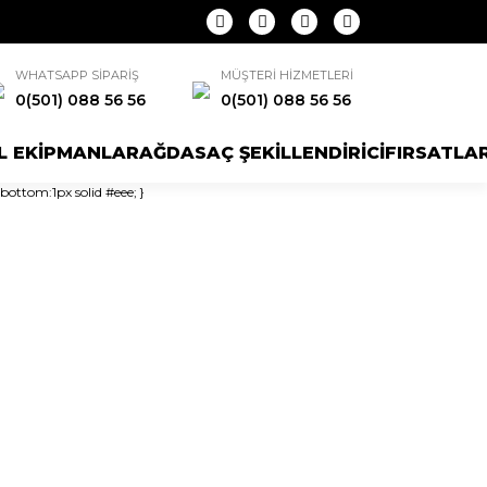
WHATSAPP SİPARİŞ
MÜŞTERİ HİZMETLERİ
0(501) 088 56 56
0(501) 088 56 56
L EKİPMANLAR
AĞDA
SAÇ ŞEKİLLENDİRİCİ
FIRSATLA
bottom:1px solid #eee; }