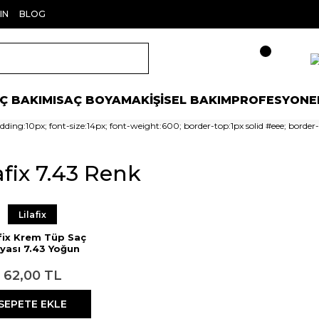
IN
BLOG
Ç BAKIMI
SAÇ BOYAMA
KİŞİSEL BAKIM
PROFESYONE
ding:10px; font-size:14px; font-weight:600; border-top:1px solid #eee; border-
afix 7.43 Renk
Lilafix
afix Krem Tüp Saç
yası 7.43 Yoğun
rlak Bakır 60 ml
62,00 TL
SEPETE EKLE