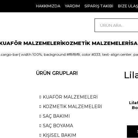
HAKKIMIZDA
YARDIM
SİPARİŞ TAKİBİ
BİZE ULAŞ
KUAFÖR MALZEMELERİ
KOZMETİK MALZEMELERİ
SA
.cargo-bar{ width:100%; background:#f8f8f8; color:#333; text-align:center; pad
Lil
ÜRÜN GRUPLARI
KUAFÖR MALZEMELERİ
Lil
KOZMETİK MALZEMELERİ
Bo
Pa
SAÇ BAKIMI
SAÇ BOYAMA
KİŞİSEL BAKIM