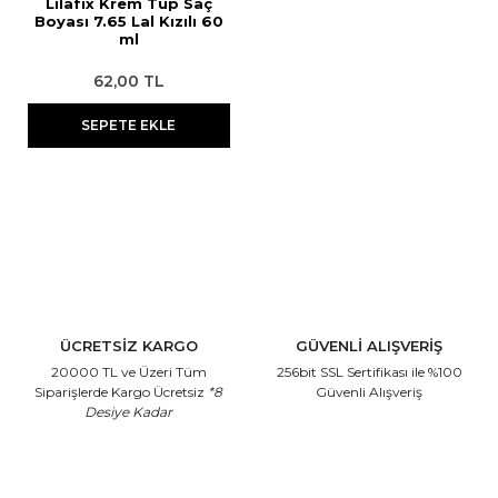
Lilafix Krem Tüp Saç
Boyası 7.65 Lal Kızılı 60
ml
62,00 TL
SEPETE EKLE
ÜCRETSİZ KARGO
GÜVENLİ ALIŞVERİŞ
20000 TL ve Üzeri Tüm
256bit SSL Sertifikası
ile %100
Siparişlerde Kargo Ücretsiz
*8
Güvenli Alışveriş
Desiye Kadar