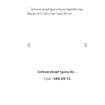
p Saç B ...
Schwarzkopf Igora Ro ...
Morf
,00 TL
Fiyat :
490,00 TL