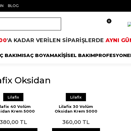
IN
BLOG
0
00
'A KADAR VERİLEN SİPARİŞLERDE
AYNI GÜ
Ç BAKIMI
SAÇ BOYAMA
KİŞİSEL BAKIM
PROFESYONE
afix Oksidan
Lilafix
Lilafix
ilafix 40 Volüm
Lilafix 30 Volüm
idan Krem 5000
Oksidan Krem 5000
ml
ml
380,00 TL
360,00 TL