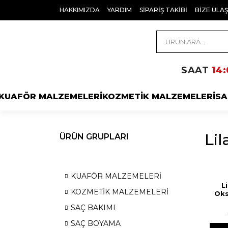
HAKKIMIZDA
YARDIM
SİPARİŞ TAKİBİ
BİZE ULAŞ
SAAT
14:
KUAFÖR MALZEMELERİ
KOZMETİK MALZEMELERİ
SA
Lil
ÜRÜN GRUPLARI
KUAFÖR MALZEMELERİ
L
KOZMETİK MALZEMELERİ
Oks
SAÇ BAKIMI
SAÇ BOYAMA