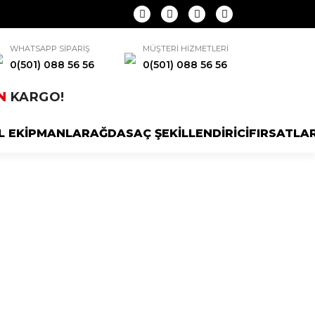
WHATSAPP SİPARİŞ
MÜŞTERİ HİZMETLERİ
0(501) 088 56 56
0(501) 088 56 56
N
KARGO!
L EKİPMANLAR
AĞDA
SAÇ ŞEKİLLENDİRİCİ
FIRSATLA