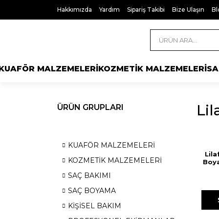
Hakkımızda
Yardım
Sipariş Takibi
Bize Ulaşın
Bl
KUAFÖR MALZEMELERİ
KOZMETİK MALZEMELERİ
SA
Lil
ÜRÜN GRUPLARI
KUAFÖR MALZEMELERİ
Lil
KOZMETİK MALZEMELERİ
Boya
Ultr
SAÇ BAKIMI
SAÇ BOYAMA
KİŞİSEL BAKIM