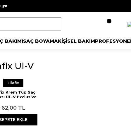
og❤️
Ç BAKIMI
SAÇ BOYAMA
KİŞİSEL BAKIM
PROFESYONE
afix Ul-V
Lilafix
afix Krem Tüp Saç
sı UL-V Exclusive
a Sarı Viyole 60 ml
62,00 TL
SEPETE EKLE