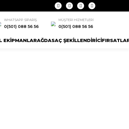
WHATSAPP SİPARİŞ
MÜŞTERİ HİZMETLERİ
0(501) 088 56 56
0(501) 088 56 56
L EKİPMANLAR
AĞDA
SAÇ ŞEKİLLENDİRİCİ
FIRSATLA