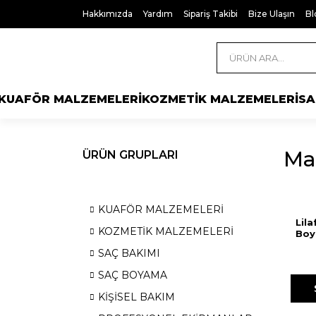
Hakkımızda
Yardım
Sipariş Takibi
Bize Ulaşın
Bl
KUAFÖR MALZEMELERİ
KOZMETİK MALZEMELERİ
SA
Ma
ÜRÜN GRUPLARI
KUAFÖR MALZEMELERİ
Lil
KOZMETİK MALZEMELERİ
Boya
SAÇ BAKIMI
SAÇ BOYAMA
KİŞİSEL BAKIM