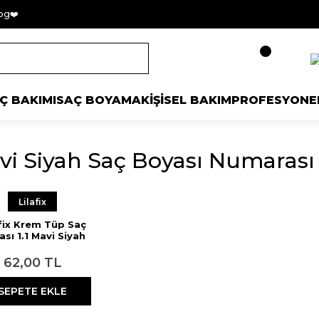
og❤️
Ç BAKIMI
SAÇ BOYAMA
KİŞİSEL BAKIM
PROFESYONE
vi Siyah Saç Boyası Numarası
Lilafix
afix Krem Tüp Saç
sı 1.1 Mavi Siyah
60 ml
62,00 TL
SEPETE EKLE