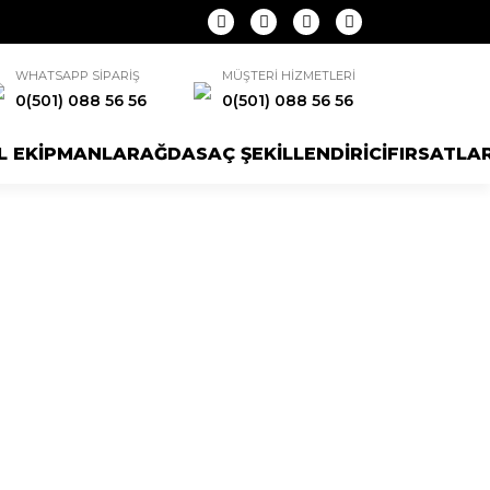
WHATSAPP SİPARİŞ
MÜŞTERİ HİZMETLERİ
0(501) 088 56 56
0(501) 088 56 56
L EKİPMANLAR
AĞDA
SAÇ ŞEKİLLENDİRİCİ
FIRSATLA