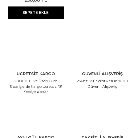
230,00 TL
SEPETE EKLE
ÜCRETSİZ KARGO
GÜVENLİ ALIŞVERİŞ
20000 TL ve Üzeri Tüm
256bit SSL Sertifikası
ile %100
Siparişlerde Kargo Ücretsiz
*8
Güvenli Alışveriş
Desiye Kadar
AYNI GÜN KARGO
TAKSİTLİ ALIŞVERİŞ