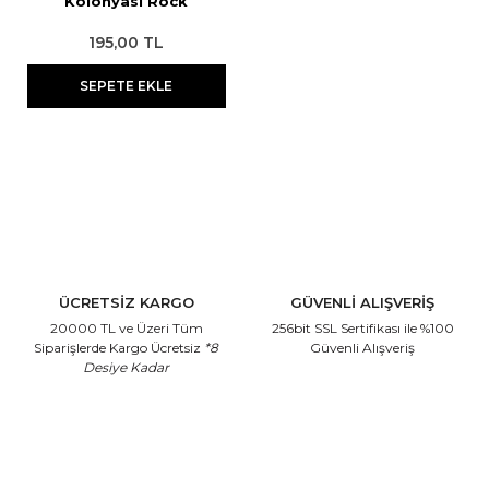
Kolonyası Rock
Mountain Mavi 700 ml
195,00 TL
SEPETE EKLE
ÜCRETSİZ KARGO
GÜVENLİ ALIŞVERİŞ
20000 TL ve Üzeri Tüm
256bit SSL Sertifikası
ile %100
Siparişlerde Kargo Ücretsiz
*8
Güvenli Alışveriş
Desiye Kadar