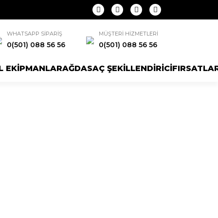
WHATSAPP SİPARİŞ
MÜŞTERİ HİZMETLERİ
0(501) 088 56 56
0(501) 088 56 56
L EKİPMANLAR
AĞDA
SAÇ ŞEKİLLENDİRİCİ
FIRSATLA