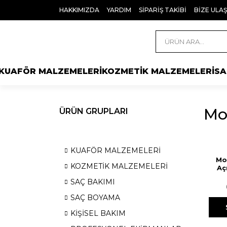
HAKKIMIZDA
YARDIM
SİPARİŞ TAKİBİ
BİZE ULAŞ
KUAFÖR MALZEMELERİ
KOZMETİK MALZEMELERİ
SA
Mo
ÜRÜN GRUPLARI
KUAFÖR MALZEMELERİ
Mo
KOZMETİK MALZEMELERİ
Aç
SAÇ BAKIMI
SAÇ BOYAMA
KİŞİSEL BAKIM