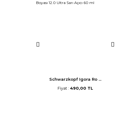
p Saç B ...
Schwarzkopf Igora Ro ...
Morf
,00 TL
Fiyat :
490,00 TL