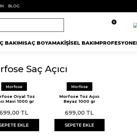
IN
BLOG
0
Ç BAKIMI
SAÇ BOYAMA
KİŞİSEL BAKIM
PROFESYONE
rfose Saç Açıcı
Morfose
Morfose
rfose Oryal Toz
Morfose Toz Açıcı
ıcı Mavi 1000 gr
Beyaz 1000 gr
699,00 TL
699,00 TL
SEPETE EKLE
SEPETE EKLE