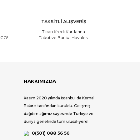
TAKSİTLİ ALIŞVERİŞ
Ticari Kredi Kartlarına
RGO!
Taksit ve Banka Havalesi
HAKKIMIZDA
Kasım 2020 yılında Istanbul'da Kemal
Bakırcı tarafından kuruldu. Gelişmiş
dağıtım ağımız sayesinde Türkiye ve
dünya genelinde tüm ulusal-yerel
mağazalar ve seçkin satış noktaları ile
0(501) 088 56 56
tüketiciye ulaşıyoruz.