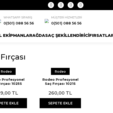
WHATSAPP SİPARİŞ
MÜŞTERİ HİZMETLERİ
0(501) 088 56 56
0(501) 088 56 56
L EKİPMANLAR
AĞDA
SAÇ ŞEKİLLENDİRİCİ
FIRSATLA
Fırçası
Rodeo
Rodeo
 Profesyonel
Rodeo Profesyonel
ırçası 1025S
Saç Fırçası 1021S
9,00 TL
260,00 TL
PETE EKLE
SEPETE EKLE