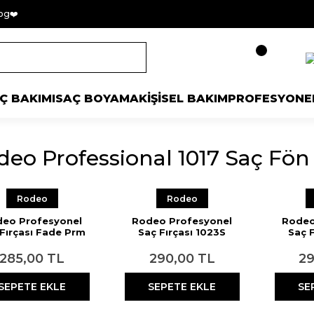
og❤️
Ç BAKIMI
SAÇ BOYAMA
KİŞİSEL BAKIM
PROFESYONE
eo Professional 1017 Saç Fön 
Rodeo
Rodeo
eo Profesyonel
Rodeo Profesyonel
Rodeo
Fırçası Fade Prm
Saç Fırçası 1023S
Saç F
285,00 TL
290,00 TL
29
SEPETE EKLE
SEPETE EKLE
SE