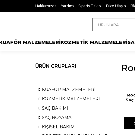
Hakkımızda
Yardım
Sipariş Takibi
Bize Ulaşın
Bl
KUAFÖR MALZEMELERİ
KOZMETİK MALZEMELERİ
SA
Rod
ÜRÜN GRUPLARI
KUAFÖR MALZEMELERİ
Rod
KOZMETİK MALZEMELERİ
Saç 
SAÇ BAKIMI
SAÇ BOYAMA
KİŞİSEL BAKIM