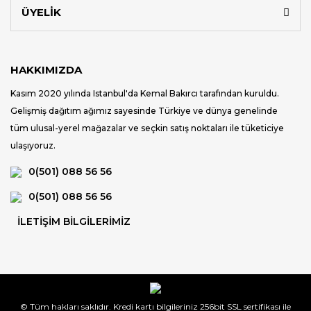
ÜYELİK
HAKKIMIZDA
Kasım 2020 yılında Istanbul'da Kemal Bakırcı tarafından kuruldu.
Gelişmiş dağıtım ağımız sayesinde Türkiye ve dünya genelinde
tüm ulusal-yerel mağazalar ve seçkin satış noktaları ile tüketiciye
ulaşıyoruz.
0(501) 088 56 56
0(501) 088 56 56
İLETİŞİM BİLGİLERİMİZ
© Tüm hakları saklıdır. Kredi kartı bilgileriniz 256bit SSL sertifikası ile