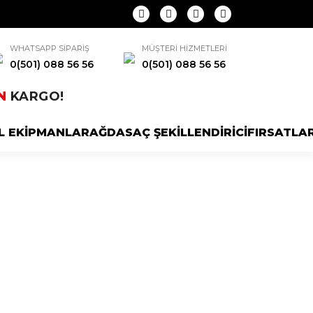
WHATSAPP SİPARİŞ
MÜŞTERİ HİZMETLERİ
0(501) 088 56 56
0(501) 088 56 56
N
KARGO!
L EKİPMANLAR
AĞDA
SAÇ ŞEKİLLENDİRİCİ
FIRSATLA