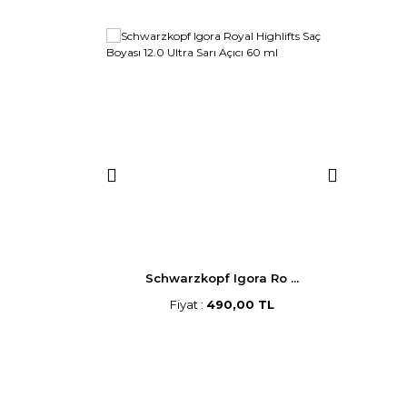
p Saç B ...
Schwarzkopf Igora Ro ...
Morf
,00 TL
Fiyat :
490,00 TL