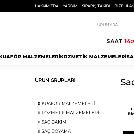
HAKKIMIZDA
YARDIM
SİPARİŞ TAKİBİ
BİZE ULAŞ
SAAT
14:
KUAFÖR MALZEMELERİ
KOZMETİK MALZEMELERİ
SA
Saç
ÜRÜN GRUPLARI
KUAFÖR MALZEMELERİ
L
KOZMETİK MALZEMELERİ
Bl
SAÇ BAKIMI
SAÇ BOYAMA