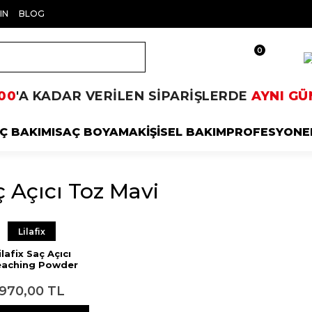
IN
BLOG
0
00
'A KADAR VERİLEN SİPARİŞLERDE
AYNI GÜ
Ç BAKIMI
SAÇ BOYAMA
KİŞİSEL BAKIM
PROFESYONE
 Açıcı Toz Mavi
Lilafix
ilafix Saç Açıcı
eaching Powder
Beyaz 2000 gr
970,00 TL