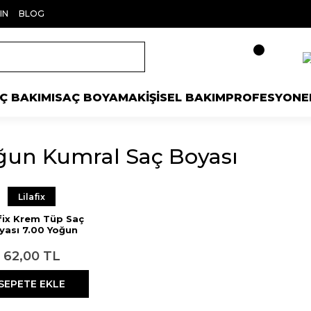
IN
BLOG
Ç BAKIMI
SAÇ BOYAMA
KİŞİSEL BAKIM
PROFESYONE
ğun Kumral Saç Boyası
Lilafix
afix Krem Tüp Saç
yası 7.00 Yoğun
Kumral 60 ml
62,00 TL
SEPETE EKLE