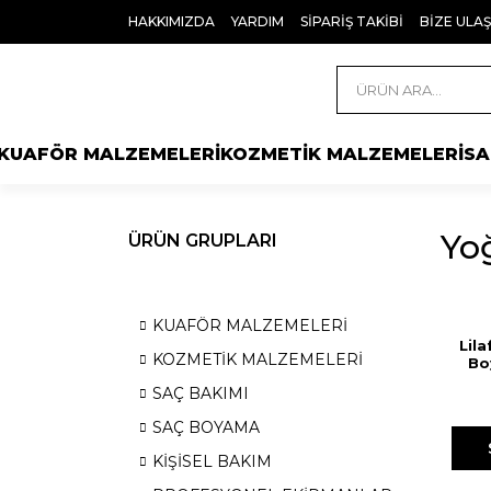
HAKKIMIZDA
YARDIM
SİPARİŞ TAKİBİ
BİZE ULAŞ
KUAFÖR MALZEMELERİ
KOZMETİK MALZEMELERİ
SA
Yo
ÜRÜN GRUPLARI
KUAFÖR MALZEMELERİ
Lil
KOZMETİK MALZEMELERİ
Bo
SAÇ BAKIMI
SAÇ BOYAMA
KİŞİSEL BAKIM