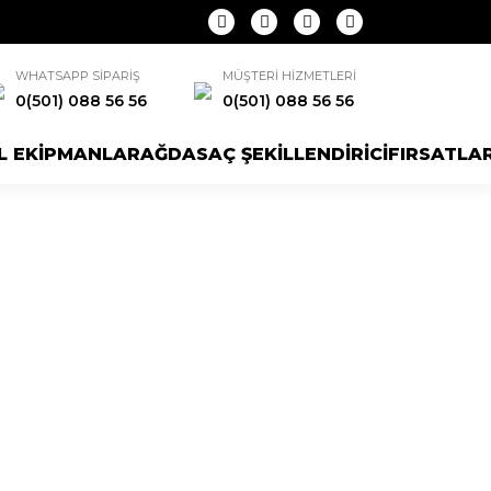
WHATSAPP SİPARİŞ
MÜŞTERİ HİZMETLERİ
0(501) 088 56 56
0(501) 088 56 56
L EKİPMANLAR
AĞDA
SAÇ ŞEKİLLENDİRİCİ
FIRSATLA