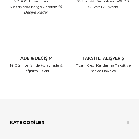
20000 TL ve Üzeri Tüm
256bit SSL Sertifikası
ile %100
Siparişlerde Kargo Ücretsiz
*8
Güvenli Alışveriş
Desiye Kadar
İADE & DEĞİŞİM
TAKSİTLİ ALIŞVERİŞ
14 Gün İçerisinde
Kolay İade &
Ticari Kredi Kartlarına
Taksit ve
Değişim Hakkı
Banka Havalesi
KATEGORİLER