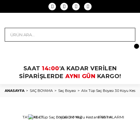
SAAT
14:00
'A KADAR VERİLEN
SİPARİŞLERDE
AYNI GÜN
KARGO!
ANASAYFA
SAÇ BOYAMA
Saç Boyası
Alix Tüp Saç Boyası 3.0 Koyu Kesta
TAVSİYE ET
YORUM YAZ
FİYAT ALARMI