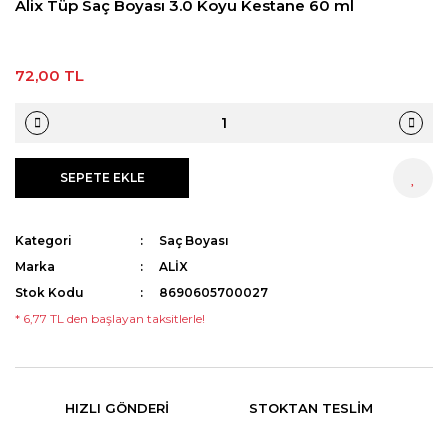
Alix Tüp Saç Boyası 3.0 Koyu Kestane 60 ml
72,00 TL
SEPETE EKLE
HEMEN AL
Kategori
Saç Boyası
Marka
ALİX
Stok Kodu
8690605700027
* 6,77 TL den başlayan taksitlerle!
HIZLI GÖNDERI
STOKTAN TESLIM