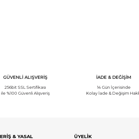
ve diğer konularda yetersiz gördüğünüz noktaları öneri formunu kullanarak
Bu ürüne ilk yorumu siz yapın!
Yorum Yaz
GÜVENLİ ALIŞVERİŞ
İADE & DEĞİŞİM
256bit SSL Sertifikası
14 Gün İçerisinde
ile %100 Güvenli Alışveriş
Kolay İade & Değişim Hak
ERİŞ & YASAL
ÜYELİK