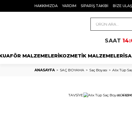
HAKKIMIZDA
YARDIM
SİPARİŞ TAKİBİ
BİZE ULAŞ
SAAT
14:
KUAFÖR MALZEMELERİ
KOZMETİK MALZEMELERİ
SA
ANASAYFA
SAÇ BOYAMA
Saç Boyası
Alix Tüp Sa
TAVSİYE ET
YORUM