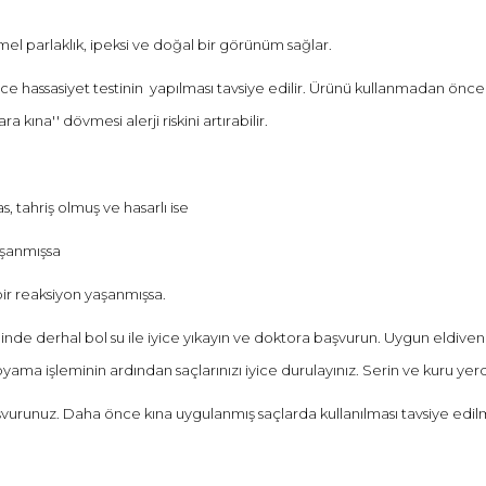
l parlaklık, ipeksi ve doğal bir görünüm sağlar.
e hassasiyet testinin yapılması tavsiye edilir. Ürünü kullanmadan önce a
a kına'' dövmesi alerji riskini artırabilir.
s, tahriş olmuş ve hasarlı ise
aşanmışsa
bir reaksiyon yaşanmışsa.
nde derhal bol su ile iyice yıkayın ve doktora başvurun. Uygun eldiven k
ma işleminin ardından saçlarınızı iyice durulayınız. Serin ve kuru yerde 
unuz. Daha önce kına uygulanmış saçlarda kullanılması tavsiye edilmez. 