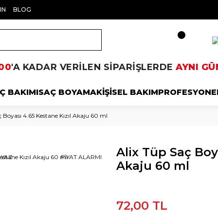
IN
BLOG
00
'A KADAR VERİLEN SİPARİŞLERDE
AYNI GÜ
Ç BAKIMI
SAÇ BOYAMA
KİŞİSEL BAKIM
PROFESYONE
ç Boyası 4.65 Kestane Kızıl Akaju 60 ml
Alix Tüp Saç Boy
 YAZ
FİYAT ALARMI
Akaju 60 ml
72,00 TL