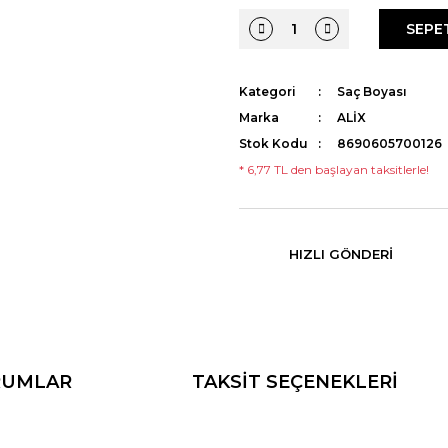
SEPE
Kategori
Saç Boyası
Marka
ALİX
Stok Kodu
8690605700126
* 6,77 TL den başlayan taksitlerle!
HIZLI GÖNDERI
RUMLAR
TAKSİT SEÇENEKLERİ