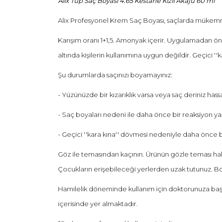
Alix Tüp Saç Boyası 4.65 Kestane Kızıl Akaju 60 ml
Alix Profesyonel Krem Saç Boyası, saçlarda mükemme
Karışım oranı 1+1,5. Amonyak içerir. Uygulamadan önc
altında kişilerin kullanımına uygun değildir. Geçici ''kar
Şu durumlarda saçınızı boyamayınız:
- Yüzünüzde bir kızarıklık varsa veya saç deriniz hassa
- Saç boyaları nedeni ile daha önce bir reaksiyon y
- Geçici ''kara kına'' dövmesi nedeniyle daha önce 
Göz ile temasından kaçının. Ürünün gözle teması hali
Çocukların erişebileceği yerlerden uzak tutunuz. Boya
Hamilelik döneminde kullanım için doktorunuza başvur
içerisinde yer almaktadır.