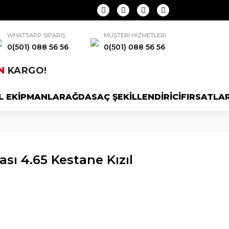
WHATSAPP SİPARİŞ
MÜŞTERİ HİZMETLERİ
0(501) 088 56 56
0(501) 088 56 56
N
KARGO!
L EKİPMANLAR
AĞDA
SAÇ ŞEKİLLENDİRİCİ
FIRSATLA
ası 4.65 Kestane Kızıl