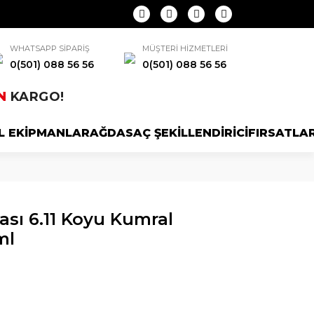
WHATSAPP SİPARİŞ
MÜŞTERİ HİZMETLERİ
0(501) 088 56 56
0(501) 088 56 56
N
KARGO!
L EKİPMANLAR
AĞDA
SAÇ ŞEKİLLENDİRİCİ
FIRSATLA
ası 6.11 Koyu Kumral
ml