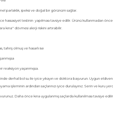
0 ml
l parlaklık, ipeksi ve doğal bir görünüm sağlar.
e hassasiyet testinin yapılması tavsiye edilir. Ürünü kullanmadan önce a
a kına'' dövmesi alerji riskini artırabilir.
s, tahriş olmuş ve hasarlı ise
aşanmışsa
bir reaksiyon yaşanmışsa.
nde derhal bol su ile iyice yıkayın ve doktora başvurun. Uygun eldiven k
ma işleminin ardından saçlarınızı iyice durulayınız. Serin ve kuru yerde 
unuz. Daha önce kına uygulanmış saçlarda kullanılması tavsiye edilmez. 