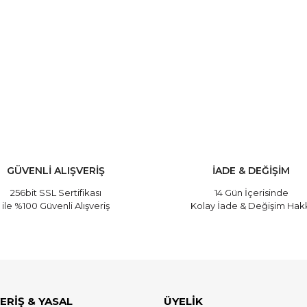
ve diğer konularda yetersiz gördüğünüz noktaları öneri formunu kullanarak
Bu ürüne ilk yorumu siz yapın!
Yorum Yaz
GÜVENLİ ALIŞVERİŞ
İADE & DEĞİŞİM
256bit SSL Sertifikası
14 Gün İçerisinde
ile %100 Güvenli Alışveriş
Kolay İade & Değişim Hak
ERİŞ & YASAL
ÜYELİK