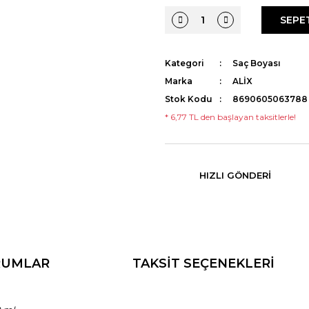
SEPE
Kategori
Saç Boyası
Marka
ALİX
Stok Kodu
8690605063788
* 6,77 TL den başlayan taksitlerle!
HIZLI GÖNDERI
RUMLAR
TAKSİT SEÇENEKLERİ