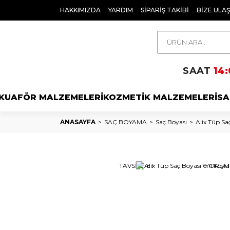
HAKKIMIZDA
YARDIM
SİPARİŞ TAKİBİ
BİZE ULAŞ
SAAT
14:
KUAFÖR MALZEMELERİ
KOZMETİK MALZEMELERİ
SA
ANASAYFA
SAÇ BOYAMA
Saç Boyası
Alix Tüp Sa
TAVSİYE ET
YORUM