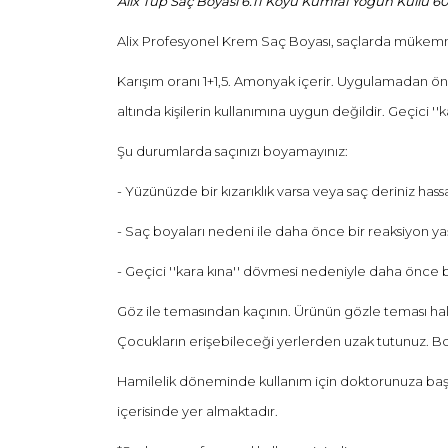
Alix Tüp Saç Boyası 6.11 Koyu Kumral Yoğun Küllü 6
Alix Profesyonel Krem Saç Boyası, saçlarda mükemme
Karışım oranı 1+1,5. Amonyak içerir. Uygulamadan önc
altında kişilerin kullanımına uygun değildir. Geçici ''kar
Şu durumlarda saçınızı boyamayınız:
- Yüzünüzde bir kızarıklık varsa veya saç deriniz hassa
- Saç boyaları nedeni ile daha önce bir reaksiyon y
- Geçici ''kara kına'' dövmesi nedeniyle daha önce 
Göz ile temasından kaçının. Ürünün gözle teması hali
Çocukların erişebileceği yerlerden uzak tutunuz. Boya
Hamilelik döneminde kullanım için doktorunuza başvur
içerisinde yer almaktadır.