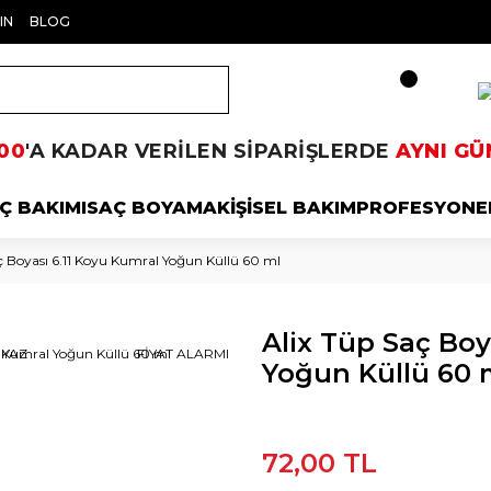
IN
BLOG
00
'A KADAR VERİLEN SİPARİŞLERDE
AYNI GÜ
Ç BAKIMI
SAÇ BOYAMA
KİŞİSEL BAKIM
PROFESYONE
ç Boyası 6.11 Koyu Kumral Yoğun Küllü 60 ml
Alix Tüp Saç Boy
 YAZ
FİYAT ALARMI
Yoğun Küllü 60 
72,00 TL