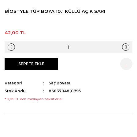
BİOSTYLE TÜP BOYA 10.1 KÜLLÜ AÇIK SARI
Streç
Pudra
Epilasyon Makinesi
Aseton
Tıraş Sabunu
Sakal Bakımı
Yüz Temizleme Cihazı
Ağda Isıtma Cihazları Temizleme
Solüsyonu
42,00 TL
Eldiven
Kan Taşı
Suluk
SEPETE EKLE
HEMEN AL
Boyun Bandı
Kategori
Saç Boyası
Pamuk
Stok Kodu
8683704801795
* 3,95 TL den başlayan taksitlerle!