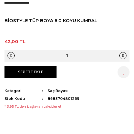
Streç
Pudra
Epilasyon Makinesi
Aseton
BİOSTYLE TÜP BOYA 6.0 KOYU KUMRAL
Tıraş Sabunu
Sakal Bakımı
Yüz Temizleme Cihazı
Ağda Isıtma Cihazları Temizleme
Solüsyonu
Eldiven
42,00 TL
Kan Taşı
Suluk
Boyun Bandı
SEPETE EKLE
HEMEN AL
Pamuk
Kategori
Saç Boyası
Stok Kodu
8683704801269
* 3,95 TL den başlayan taksitlerle!