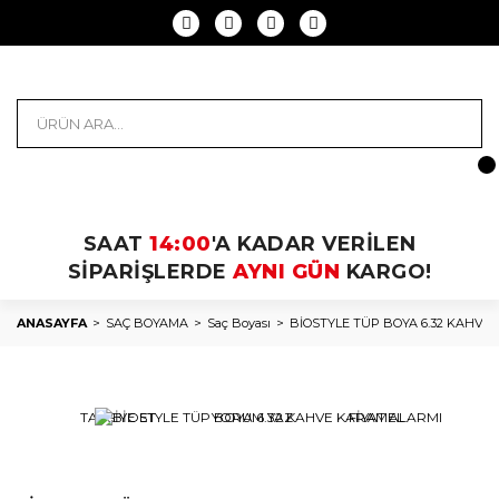
SAAT
14:00
'A KADAR VERİLEN
SİPARİŞLERDE
AYNI GÜN
KARGO!
ANASAYFA
SAÇ BOYAMA
Saç Boyası
BİOSTYLE TÜP BOYA 6.32 KAHVE
TAVSİYE ET
YORUM YAZ
FİYAT ALARMI