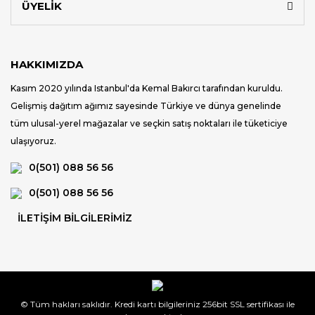
ÜYELİK
HAKKIMIZDA
Kasım 2020 yılında Istanbul'da Kemal Bakırcı tarafından kuruldu.
Gelişmiş dağıtım ağımız sayesinde Türkiye ve dünya genelinde
tüm ulusal-yerel mağazalar ve seçkin satış noktaları ile tüketiciye
ulaşıyoruz.
0(501) 088 56 56
0(501) 088 56 56
İLETİŞİM BİLGİLERİMİZ
© Tüm hakları saklıdır. Kredi kartı bilgileriniz 256bit SSL sertifikası ile