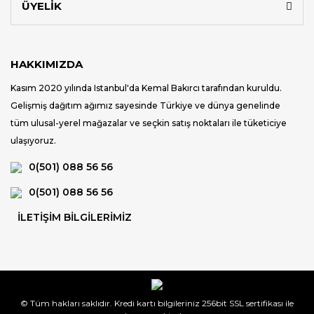
ÜYELİK
HAKKIMIZDA
Kasım 2020 yılında Istanbul'da Kemal Bakırcı tarafından kuruldu.
Gelişmiş dağıtım ağımız sayesinde Türkiye ve dünya genelinde
tüm ulusal-yerel mağazalar ve seçkin satış noktaları ile tüketiciye
ulaşıyoruz.
0(501) 088 56 56
0(501) 088 56 56
İLETİŞİM BİLGİLERİMİZ
© Tüm hakları saklıdır. Kredi kartı bilgileriniz 256bit SSL sertifikası ile