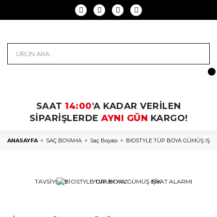
SAAT
14:00
'A KADAR VERİLEN
SİPARİŞLERDE
AYNI GÜN
KARGO!
ANASAYFA
SAÇ BOYAMA
Saç Boyası
BİOSTYLE TÜP BOYA GÜMÜŞ IŞIK
TAVSİYE ET
YORUM YAZ
FİYAT ALARMI