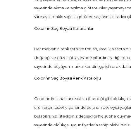
sayesinde akma ve açılma gibi sorunlar yaşamayacaksı
süre aynı renkle sağlıklı görünen saçlarınızın tadını çı
Colorinn Saç Boyası Kullananlar
Her markanın renk serisi ve tonları, üstelik o saçta 
doğallığı ve güzelliği sayesinde yıllardır aradığı to
sayesinde büyüyen marka, kendini geliştirerek daha 
Colorinn Saç Boyası Renk Kataloğu
Colorinn kullananların sıklıkla önerdiği gibi oldukça 
ürünlerdir. Üstelik içerisinde bulunan besleyici yağl
bulabilirsiniz. İstediğiniz değişikliği hiç şüphe duyma
sayesinde oldukça uygun fiyatlarla sahip olabilirsin