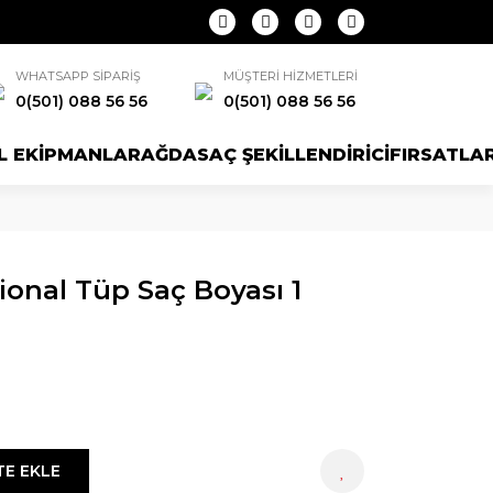
WHATSAPP SİPARİŞ
MÜŞTERİ HİZMETLERİ
0(501) 088 56 56
0(501) 088 56 56
L EKİPMANLAR
AĞDA
SAÇ ŞEKİLLENDİRİCİ
FIRSATLA
ional Tüp Saç Boyası 1
TE EKLE
HEMEN AL