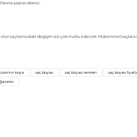
larına şaşıracaksınız.
olun saçlarınızdaki değişim sizi çok mutlu edecek. Mükemmel saçlara s
ve diğer konularda yetersiz gördüğünüz noktaları öneri formunu kullanarak
colorinn boya
saç boyası
saç boyası renkleri
saç boyası fiyatl
Bu ürüne ilk yorumu siz yapın!
azaları
Yorum Yaz