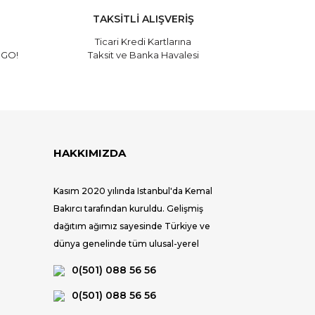
TAKSİTLİ ALIŞVERİŞ
Ticari Kredi Kartlarına
RGO!
Taksit ve Banka Havalesi
HAKKIMIZDA
Kasım 2020 yılında Istanbul'da Kemal
Bakırcı tarafından kuruldu. Gelişmiş
dağıtım ağımız sayesinde Türkiye ve
dünya genelinde tüm ulusal-yerel
mağazalar ve seçkin satış noktaları ile
0(501) 088 56 56
tüketiciye ulaşıyoruz.
0(501) 088 56 56