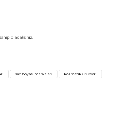
ahip olacaksınız.
 tarafımıza iletebilirsiniz.
arı
saç boyası markaları
kozmetik ürünleri