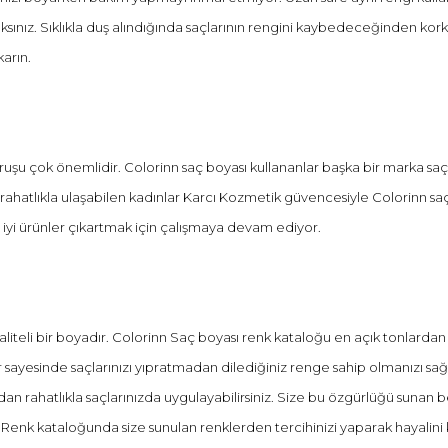
nız. Sıklıkla duş alındığında saçlarının rengini kaybedeceğinden korkan
karın.
duruşu çok önemlidir. Colorinn saç boyası kullananlar başka bir marka sa
na rahatlıkla ulaşabilen kadınlar Karcı Kozmetik güvencesiyle Colorinn sa
iyi ürünler çıkartmak için çalışmaya devam ediyor.
kaliteli bir boyadır. Colorinn Saç boyası renk kataloğu en açık tonlardan e
ar sayesinde saçlarınızı yıpratmadan dilediğiniz renge sahip olmanızı sağ
dan rahatlıkla saçlarınızda uygulayabilirsiniz. Size bu özgürlüğü sunan be
iz. Renk kataloğunda size sunulan renklerden tercihinizi yaparak hayali