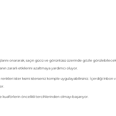
larını onararak, saçın gücü ve görüntüsü üzerinde gözle görülebilecek bir
ın zararlı etkilerini azaltmaya yardımcı oluyor.
enkleri ister kısmi isterseniz komple uygulayabilirsiniz. İçerdiği Inbon
or.
e kuaförlerin öncelikli tercihlerinden olmayı başarıyor.