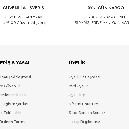
GÜVENLİ ALIŞVERİŞ
AYNI GÜN KARGO
256bit SSL Sertifikası
15:00'A KADAR OLAN
ile %100 Güvenli Alışveriş
SİPARİŞLERDE AYNI GÜN KA
Gönder
ERİŞ & YASAL
ÜYELİK
i Satış Sözleşmesi
Üyelik Sözleşmesi
 ve Güvenlik
Yeni Üyelik
Veriler Politikası
Üye Girişi
 Değişim Şartları
Şifremi Unuttum
e Telif Hakkı
Sıkça Sorulan Sorular
Bildirim Formu
Hesap Bilgilerimiz