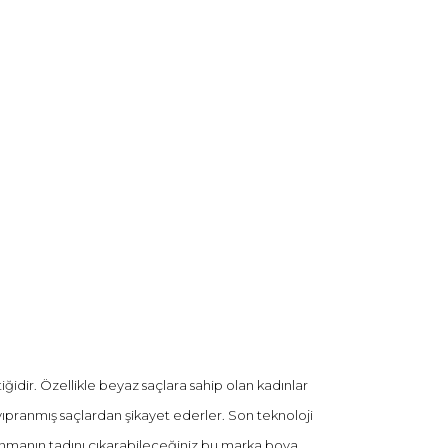
ğidir. Özellikle beyaz saçlara sahip olan kadınlar
ıpranmış saçlardan şikayet ederler. Son teknoloji
lanmanın tadını çıkarabileceğiniz bu marka boya