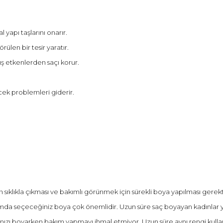
 yapı taşlarını onarır.
len bir tesir yaratır.
ş etkenlerden saçı korur.
cek problemleri giderir.
sıklıkla çıkması ve bakımlı görünmek için sürekli boya yapılması gerekti
umda seçeceğiniz boya çok önemlidir. Uzun süre saç boyayan kadınlar y
larınızı boyarken bakım yapmayı ihmal etmiyor. Uzun süre aynı rengi kul