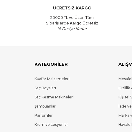
Bu ürüne benzer farklı alternatifler olmalı.
ÜCRETSİZ KARGO
20000 TL ve Üzeri Tüm
Siparişlerde Kargo Ücretsiz
*8 Desiye Kadar
KATEGORİLER
ALIŞV
Kuaför Malzemeleri
Mesafel
Saç Boyaları
Gizlilik
Saç Kesme Makineleri
Kişisel 
Şampuanlar
İade ve
Parfümler
Marka v
Krem ve Losyonlar
Havale 