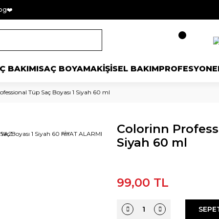
og❤️
Ç BAKIMI
SAÇ BOYAMA
KİŞİSEL BAKIM
PROFESYONE
ofessional Tüp Saç Boyası 1 Siyah 60 ml
Colorinn Profess
 YAZ
FİYAT ALARMI
Siyah 60 ml
99,00 TL
SEPE