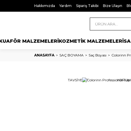
Hakkımızda
Yardım
Sipariş Takibi
Bize Ulaşın
Bl
KUAFÖR MALZEMELERİ
KOZMETİK MALZEMELERİ
SA
ANASAYFA
SAÇ BOYAMA
Saç Boyası
Colorinn Pr
TAVSİYE ET
YORUM