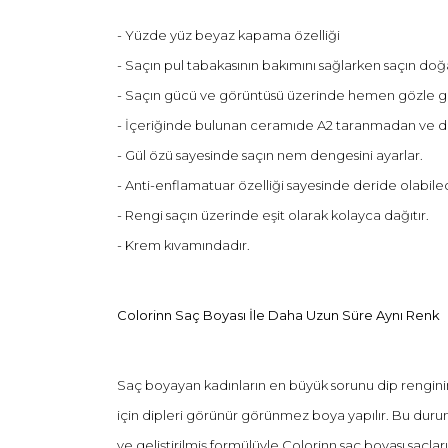
- Yüzde yüz beyaz kapama özelliği
- Saçın pul tabakasının bakımını sağlarken saçın doğal
- Saçın gücü ve görüntüsü üzerinde hemen gözle görü
- İçeriğinde bulunan ceramıde A2 taranmadan ve dı
- Gül özü sayesinde saçın nem dengesini ayarlar.
- Anti-enflamatuar özelliği sayesinde deride olabile
- Rengi saçın üzerinde eşit olarak kolayca dağıtır.
- Krem kıvamındadır.
Colorinn Saç Boyası İle Daha Uzun Süre Aynı Renk
Saç boyayan kadınların en büyük sorunu dip renginin 
için dipleri görünür görünmez boya yapılır. Bu dur
ve geliştirilmiş formülüyle Colorinn saç boyası saç