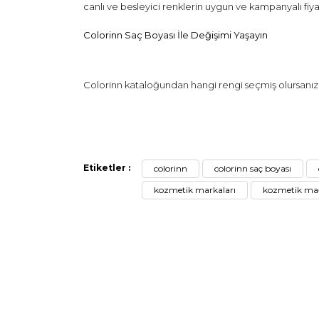
canlı ve besleyici renklerin uygun ve kampanyalı fiyat
Colorinn Saç Boyası İle Değişimi Yaşayın
Colorinn kataloğundan hangi rengi seçmiş olursanız 
Bu ürünün fiyat bilgisi, resim, ürün açıklamalarında 
Etiketler :
colorinn
colorinn saç boyası
Görüş ve önerileriniz için teşekkür ederiz.
kozmetik markaları
kozmetik mağ
Ürün resmi kalitesiz, bozuk veya görüntülenemiyor.
Ürün açıklamasında eksik bilgiler bulunuyor.
Ürün bilgilerinde hatalar bulunuyor.
Ürün fiyatı diğer sitelerden daha pahalı.