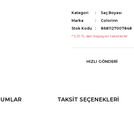
Kategori
Saç Boyası
Marka
Colorinn
Stok Kodu
8681127007848
* 9,31 TL den başlayan taksitlerle!
HIZLI GÖNDERI
RUMLAR
TAKSİT SEÇENEKLERİ