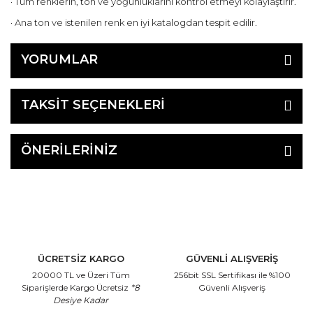
· Tüm renklerin, ton ve yoğunluklarını kontrol etmeyi kolaylaştırır.
· Ana ton ve istenilen renk en iyi katalogdan tespit edilir.
YORUMLAR
TAKSİT SEÇENEKLERİ
ÖNERİLERİNİZ
ÜCRETSİZ KARGO
GÜVENLİ ALIŞVERİŞ
20000 TL ve Üzeri Tüm
256bit SSL Sertifikası
ile %100
Siparişlerde Kargo Ücretsiz
*8
Güvenli Alışveriş
Desiye Kadar