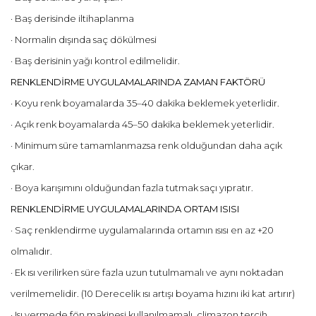
· Baş derisinde iltihaplanma
· Normalin dışında saç dökülmesi
· Baş derisinin yağı kontrol edilmelidir.
RENKLENDİRME UYGULAMALARINDA ZAMAN FAKTÖRÜ
· Koyu renk boyamalarda 35–40 dakika beklemek yeterlidir.
· Açık renk boyamalarda 45–50 dakika beklemek yeterlidir.
· Minimum süre tamamlanmazsa renk olduğundan daha açık
çıkar.
· Boya karışımını olduğundan fazla tutmak saçı yıpratır.
RENKLENDİRME UYGULAMALARINDA ORTAM ISISI
· Saç renklendirme uygulamalarında ortamın ısısı en az +20
olmalıdır.
· Ek ısı verilirken süre fazla uzun tutulmamalı ve aynı noktadan
verilmemelidir. (10 Derecelik ısı artışı boyama hızını iki kat artırır)
· Isı vermede fön makinesi kullanılmamalı, climazon tercih