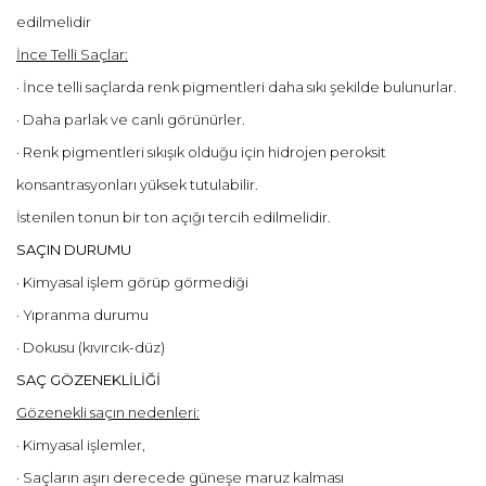
edilmelidir
İnce Telli Saçlar:
· İnce telli saçlarda renk pigmentleri daha sıkı şekilde bulunurlar.
· Daha parlak ve canlı görünürler.
· Renk pigmentleri sıkışık olduğu için hidrojen peroksit
konsantrasyonları yüksek tutulabilir.
İstenilen tonun bir ton açığı tercih edilmelidir.
SAÇIN DURUMU
· Kimyasal işlem görüp görmediği
· Yıpranma durumu
· Dokusu (kıvırcık-düz)
SAÇ GÖZENEKLİLİĞİ
Gözenekli saçın nedenleri:
· Kimyasal işlemler,
· Saçların aşırı derecede güneşe maruz kalması