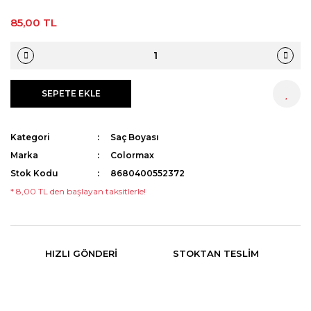
85,00 TL
Streç
Pudra
Epilasyon Makinesi
Aseton
Tıraş Sabunu
Sakal Bakımı
Yüz Temizleme Cihazı
Ağda Isıtma Cihazları Temizleme
Solüsyonu
Eldiven
SEPETE EKLE
HEMEN AL
Kan Taşı
Suluk
Kategori
Saç Boyası
Marka
Colormax
Boyun Bandı
Stok Kodu
8680400552372
Pamuk
* 8,00 TL den başlayan taksitlerle!
HIZLI GÖNDERI
STOKTAN TESLIM