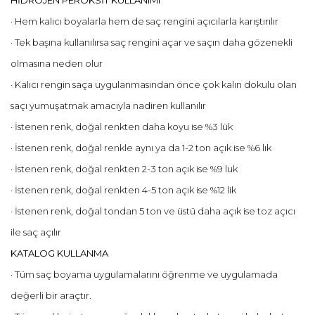
HİDROJEN PEROKSİT KULLANIMI
· Hem kalıcı boyalarla hem de saç rengini açıcılarla karıştırılır
· Tek başına kullanılırsa saç rengini açar ve saçın daha gözenekli
olmasına neden olur
· Kalıcı rengin saça uygulanmasından önce çok kalın dokulu olan
saçı yumuşatmak amacıyla nadiren kullanılır
· İstenen renk, doğal renkten daha koyu ise %3 lük
· İstenen renk, doğal renkle aynı ya da 1-2 ton açık ise %6 lık
· İstenen renk, doğal renkten 2-3 ton açık ise %9 luk
· İstenen renk, doğal renkten 4-5 ton açık ise %12 lik
· İstenen renk, doğal tondan 5 ton ve üstü daha açık ise toz açıcı
ile saç açılır
KATALOG KULLANMA
· Tüm saç boyama uygulamalarını öğrenme ve uygulamada
değerli bir araçtır.