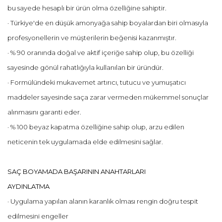
bu sayede hesaplı bir ürün olma özelliğine sahiptir.
· Türkiye'de en düşük amonyağa sahip boyalardan biri olmasıyla
profesyonellerin ve müşterilerin beğenisi kazanmıştır.
· % 90 oranında doğal ve aktif içeriğe sahip olup, bu özelliği
sayesinde gönül rahatlığıyla kullanılan bir üründür.
· Formülündeki mukavemet artırıcı, tutucu ve yumuşatıcı
maddeler sayesinde saça zarar vermeden mükemmel sonuçlar
alınmasını garanti eder.
· % 100 beyaz kapatma özelliğine sahip olup, arzu edilen
neticenin tek uygulamada elde edilmesini sağlar.
SAÇ BOYAMADA BAŞARININ ANAHTARLARI
AYDINLATMA
· Uygulama yapılan alanın karanlık olması rengin doğru tespit
edilmesini engeller