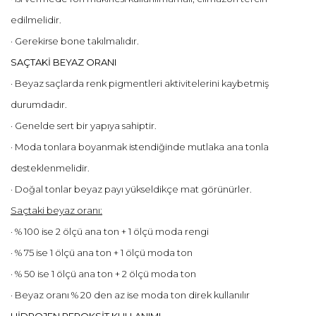
edilmelidir.
· Gerekirse bone takılmalıdır.
SAÇTAKİ BEYAZ ORANI
· Beyaz saçlarda renk pigmentleri aktivitelerini kaybetmiş
durumdadır.
· Genelde sert bir yapıya sahiptir.
· Moda tonlara boyanmak istendiğinde mutlaka ana tonla
desteklenmelidir.
· Doğal tonlar beyaz payı yükseldikçe mat görünürler.
Saçtaki beyaz oranı:
· % 100 ise 2 ölçü ana ton + 1 ölçü moda rengi
· % 75 ise 1 ölçü ana ton + 1 ölçü moda ton
· % 50 ise 1 ölçü ana ton + 2 ölçü moda ton
· Beyaz oranı % 20 den az ise moda ton direk kullanılır