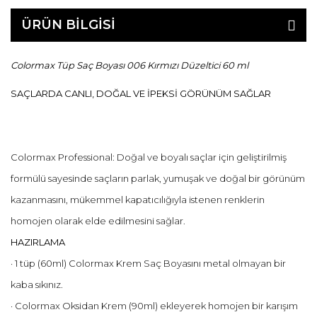
ÜRÜN BİLGİSİ
Colormax Tüp Saç Boyası 006 Kırmızı Düzeltici 60 ml
SAÇLARDA CANLI, DOĞAL VE İPEKSİ GÖRÜNÜM SAĞLAR
Colormax Professional: Doğal ve boyalı saçlar için geliştirilmiş
formülü sayesinde saçların parlak, yumuşak ve doğal bir görünüm
kazanmasını, mükemmel kapatıcılığıyla istenen renklerin
homojen olarak elde edilmesini sağlar.
HAZIRLAMA
· 1 tüp (60ml) Colormax Krem Saç Boyasını metal olmayan bir
kaba sıkınız.
· Colormax Oksidan Krem (90ml) ekleyerek homojen bir karışım