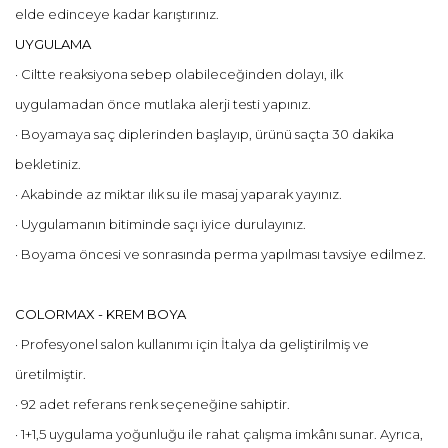
elde edinceye kadar karıştırınız.
UYGULAMA
· Ciltte reaksiyona sebep olabileceğinden dolayı, ilk
uygulamadan önce mutlaka alerji testi yapınız.
· Boyamaya saç diplerinden başlayıp, ürünü saçta 30 dakika
bekletiniz.
· Akabinde az miktar ılık su ile masaj yaparak yayınız.
· Uygulamanın bitiminde saçı iyice durulayınız.
· Boyama öncesi ve sonrasında perma yapılması tavsiye edilmez.
COLORMAX - KREM BOYA
· Profesyonel salon kullanımı için İtalya da geliştirilmiş ve
üretilmiştir.
· 92 adet referans renk seçeneğine sahiptir.
· 1+1,5 uygulama yoğunluğu ile rahat çalışma imkânı sunar. Ayrıca,