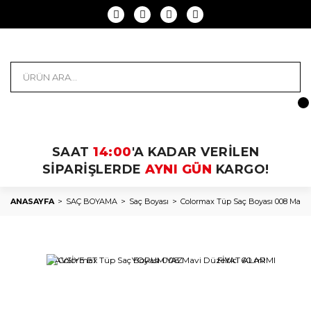
SAAT
14:00
'A KADAR VERİLEN
SİPARİŞLERDE
AYNI GÜN
KARGO!
ANASAYFA
SAÇ BOYAMA
Saç Boyası
Colormax Tüp Saç Boyası 008 Mavi D
TAVSİYE ET
YORUM YAZ
FİYAT ALARMI