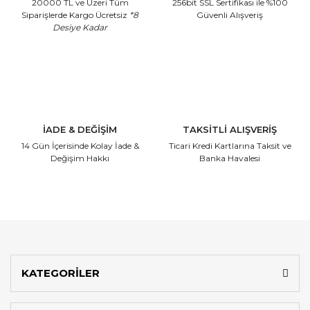
20000 TL ve Üzeri Tüm
256bit SSL Sertifikası
ile %100
Siparişlerde Kargo Ücretsiz
*8
Güvenli Alışveriş
Desiye Kadar
İADE & DEĞİŞİM
TAKSİTLİ ALIŞVERİŞ
14 Gün İçerisinde
Kolay İade &
Ticari Kredi Kartlarına
Taksit ve
Değişim Hakkı
Banka Havalesi
KATEGORİLER