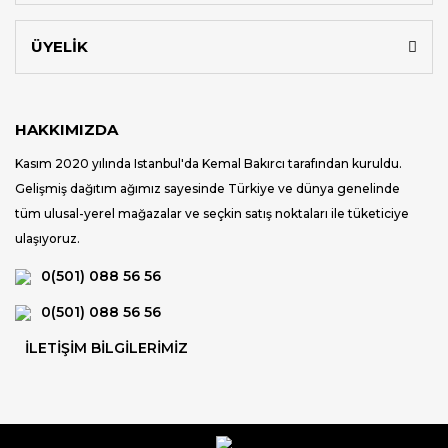
ÜYELİK
HAKKIMIZDA
Kasım 2020 yılında Istanbul'da Kemal Bakırcı tarafından kuruldu.
Gelişmiş dağıtım ağımız sayesinde Türkiye ve dünya genelinde
tüm ulusal-yerel mağazalar ve seçkin satış noktaları ile tüketiciye
ulaşıyoruz.
0(501) 088 56 56
0(501) 088 56 56
İLETİŞİM BİLGİLERİMİZ