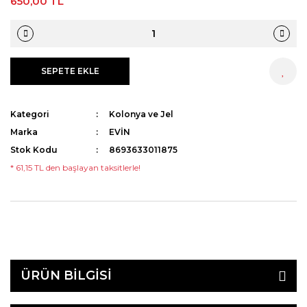
650,00 TL
SEPETE EKLE
HEMEN AL
Kategori
Kolonya ve Jel
Marka
EVİN
Stok Kodu
8693633011875
* 61,15 TL den başlayan taksitlerle!
ÜRÜN BİLGİSİ