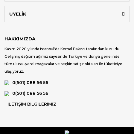
ÜYELİK
HAKKIMIZDA
Kasım 2020 yılında Istanbul'da Kemal Bakırcı tarafından kuruldu.
Gelişmiş dağıtım ağımız sayesinde Türkiye ve dünya genelinde
tüm ulusal-yerel mağazalar ve seçkin satış noktaları ile tüketiciye
ulaşıyoruz.
0(501) 088 56 56
0(501) 088 56 56
İLETİŞİM BİLGİLERİMİZ