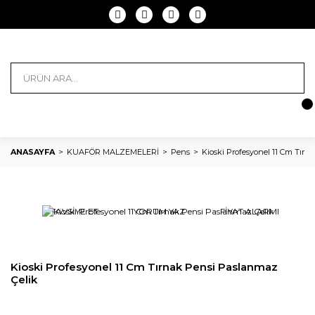
ANASAYFA
KUAFÖR MALZEMELERİ
Pens
Kioski Profesyonel 11 Cm Tırn
TAVSİYE ET
YORUM YAZ
FİYAT ALARMI
Kioski Profesyonel 11 Cm Tırnak Pensi Paslanmaz
Çelik