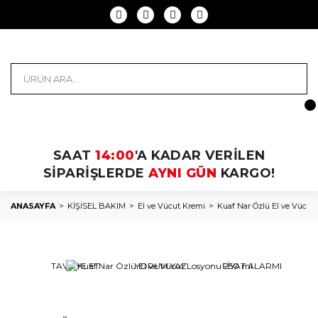
SAAT
14:00
'A KADAR VERİLEN
SİPARİŞLERDE
AYNI GÜN
KARGO!
ANASAYFA
KİŞİSEL BAKIM
El ve Vücut Kremi
Kuaf Nar Özlü El ve Vücut
TAVSİYE ET
YORUM YAZ
FİYAT ALARMI