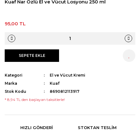
Kuaf Nar Özlü El ve Vücut Losyonu 250 ml
95,00 TL
SEPETE EKLE
HEMEN AL
Kategori
El ve Vücut Kremi
Marka
Kuaf
Stok Kodu
8690812113917
* 8,94 TL den başlayan taksitlerle!
HIZLI GÖNDERI
STOKTAN TESLIM