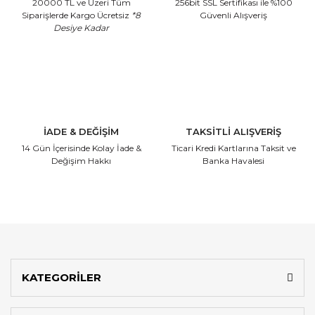
20000 TL ve Üzeri Tüm
256bit SSL Sertifikası
ile %100
Siparişlerde Kargo Ücretsiz
*8
Güvenli Alışveriş
Desiye Kadar
İADE & DEĞİŞİM
TAKSİTLİ ALIŞVERİŞ
14 Gün İçerisinde
Kolay İade &
Ticari Kredi Kartlarına
Taksit ve
Değişim Hakkı
Banka Havalesi
KATEGORİLER