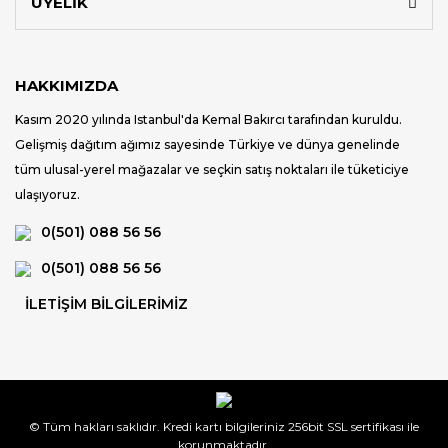
ÜYELİK
HAKKIMIZDA
Kasım 2020 yılında Istanbul'da Kemal Bakırcı tarafından kuruldu.
Gelişmiş dağıtım ağımız sayesinde Türkiye ve dünya genelinde
tüm ulusal-yerel mağazalar ve seçkin satış noktaları ile tüketiciye
ulaşıyoruz.
0(501) 088 56 56
0(501) 088 56 56
İLETİŞİM BİLGİLERİMİZ
© Tüm hakları saklıdır. Kredi kartı bilgileriniz 256bit SSL sertifikası ile
korunmaktadır.