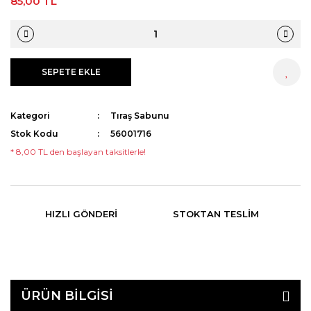
85,00 TL
SEPETE EKLE
HEMEN AL
Kategori
Tıraş Sabunu
Stok Kodu
56001716
* 8,00 TL den başlayan taksitlerle!
HIZLI GÖNDERI
STOKTAN TESLIM
ÜRÜN BİLGİSİ