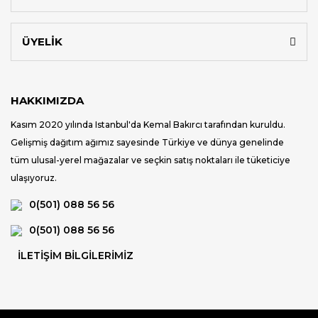
ÜYELİK
HAKKIMIZDA
Kasım 2020 yılında Istanbul'da Kemal Bakırcı tarafından kuruldu.
Gelişmiş dağıtım ağımız sayesinde Türkiye ve dünya genelinde
tüm ulusal-yerel mağazalar ve seçkin satış noktaları ile tüketiciye
ulaşıyoruz.
0(501) 088 56 56
0(501) 088 56 56
İLETİŞİM BİLGİLERİMİZ