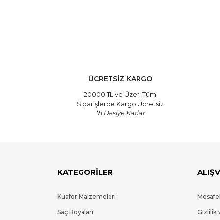
Bu ürünün fiyat bilgisi, resim, ürün açıklamalarında 
Görüş ve önerileriniz için teşekkür ederiz.
Ürün resmi kalitesiz, bozuk veya görüntülenemiyor.
Ürün açıklamasında eksik bilgiler bulunuyor.
ÜCRETSİZ KARGO
Ürün bilgilerinde hatalar bulunuyor.
20000 TL ve Üzeri Tüm
Siparişlerde Kargo Ücretsiz
Ürün fiyatı diğer sitelerden daha pahalı.
*8 Desiye Kadar
Bu ürüne benzer farklı alternatifler olmalı.
KATEGORİLER
ALIŞV
Kuaför Malzemeleri
Mesafel
Saç Boyaları
Gizlilik