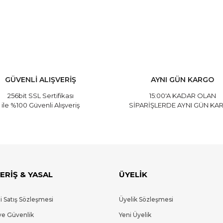
ve diğer konularda yetersiz gördüğünüz noktaları öneri formunu kullanarak
Bu ürüne ilk yorumu siz yapın!
Yorum Yaz
GÜVENLİ ALIŞVERİŞ
AYNI GÜN KARGO
256bit SSL Sertifikası
15:00'A KADAR OLAN
ile %100 Güvenli Alışveriş
SİPARİŞLERDE AYNI GÜN KA
ERİŞ & YASAL
ÜYELİK
i Satış Sözleşmesi
Üyelik Sözleşmesi
Gönder
 ve Güvenlik
Yeni Üyelik