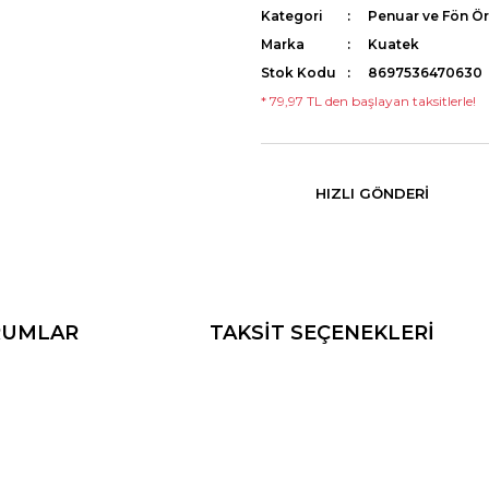
Kategori
Penuar ve Fön Ö
Marka
Kuatek
Stok Kodu
8697536470630
* 79,97 TL den başlayan taksitlerle!
HIZLI GÖNDERI
RUMLAR
TAKSİT SEÇENEKLERİ