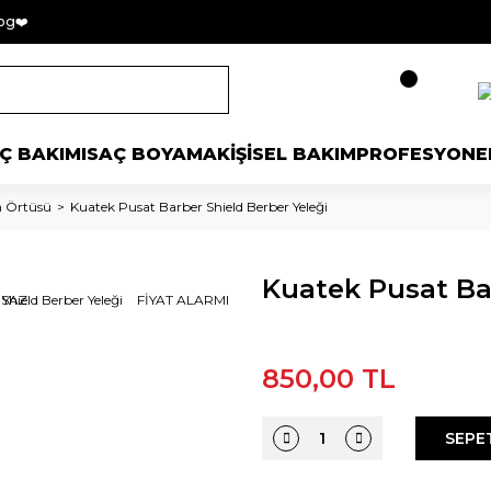
og❤️
Ç BAKIMI
SAÇ BOYAMA
KİŞİSEL BAKIM
PROFESYONE
n Örtüsü
Kuatek Pusat Barber Shield Berber Yeleği
Kuatek Pusat Bar
 YAZ
FİYAT ALARMI
850,00 TL
SEPE