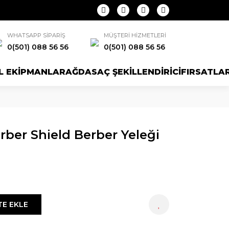
WHATSAPP SİPARİŞ
MÜŞTERİ HİZMETLERİ
0(501) 088 56 56
0(501) 088 56 56
L EKİPMANLAR
AĞDA
SAÇ ŞEKİLLENDİRİCİ
FIRSATLA
ber Shield Berber Yeleği
TE EKLE
HEMEN AL