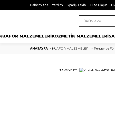
Hakkımızda
Yardım
Sipariş Takibi
Bize Ulaşın
Bl
KUAFÖR MALZEMELERİ
KOZMETİK MALZEMELERİ
SA
ANASAYFA
KUAFÖR MALZEMELERİ
Penuar ve Fö
TAVSİYE ET
YORUM