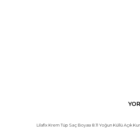
ÜRÜN BİLGİSİ
YO
Lilafix Krem Tüp Saç Boyası 8.11 Yoğun Küllü Açık Ku