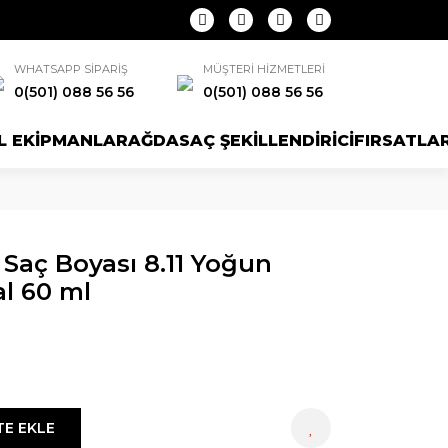
WHATSAPP SİPARİŞ
MÜŞTERİ HİZMETLERİ
0(501) 088 56 56
0(501) 088 56 56
L EKİPMANLAR
AĞDA
SAÇ ŞEKİLLENDİRİCİ
FIRSATLA
 Saç Boyası 8.11 Yoğun
l 60 ml
TE EKLE
HEMEN AL