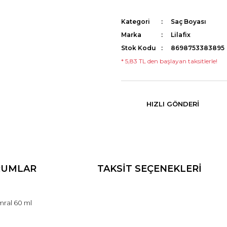
Kategori
Saç Boyası
Marka
Lilafix
Stok Kodu
8698753383895
* 5,83 TL den başlayan taksitlerle!
HIZLI GÖNDERI
RUMLAR
TAKSİT SEÇENEKLERİ
mral 60 ml