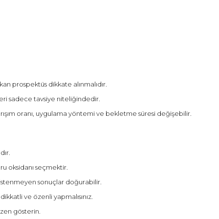
kan prospektüs dikkate alınmalıdır.
ri sadece tavsiye niteliğindedir.
rışım oranı, uygulama yöntemi ve bekletme süresi değişebilir.
dır.
u oksidanı seçmektir.
istenmeyen sonuçlar doğurabilir.
ikkatli ve özenli yapmalısınız.
zen gösterin.