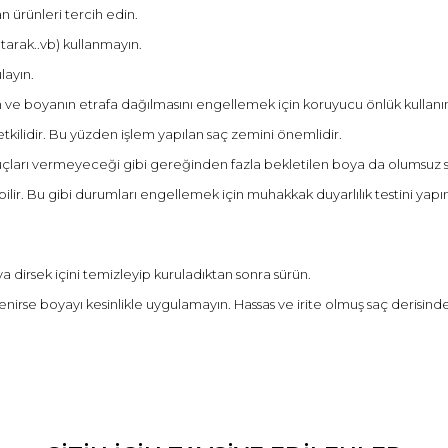
 ürünleri tercih edin.
tarak..vb) kullanmayın.
layın.
ve boyanın etrafa dağılmasını engellemek için koruyucu önlük kullanı
kilidir. Bu yüzden işlem yapılan saç zemini önemlidir.
uçları vermeyeceği gibi gereğinden fazla bekletilen boya da olumsuz 
ilir. Bu gibi durumları engellemek için muhakkak duyarlılık testini yapın
ya dirsek içini temizleyip kuruladıktan sonra sürün.
irse boyayı kesinlikle uygulamayın. Hassas ve irite olmuş saç derisinde 
ve diğer konularda yetersiz gördüğünüz noktaları öneri formunu kullanarak