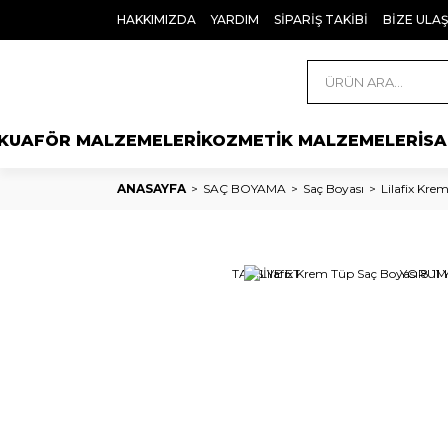
HAKKIMIZDA
YARDIM
SİPARİŞ TAKİBİ
BİZE ULAŞ
KUAFÖR MALZEMELERİ
KOZMETİK MALZEMELERİ
SA
ANASAYFA
SAÇ BOYAMA
Saç Boyası
Lilafix Kre
TAVSİYE ET
YORUM