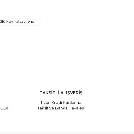
üllü kumral saç rengi
Cool Rose 60 ml
TAKSİTLİ ALIŞVERİŞ
sive 60 ml
Ticari Kredi Kartlarına
RGO!
Taksit ve Banka Havalesi