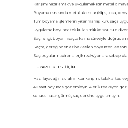
Karışımı hazırlamak ve uygulamak için metal olmayan
Boyama esnasında metal aksesuar (klips, toka, pens, 
Tüm boyama işlemlerini yıkanmamış, kuru saça uygu
Uygulama boyunca tek kullanımlık koruyucu eldiven 
Saç rengi, boyanın saçta kalma süresiyle doğrudan et
Saçta, gereğinden az bekletilen boya istenilen son
Saç boyaları nadiren alerjik reaksiyonlara sebep olab
DUYARLILIK TESTİ İÇİN
Hazırlayacağınız ufak miktar karışımı, kulak arkası ve
48 saat boyunca gözlemleyin. Alerjik reaksiyon gözlen
sonucu hasar görmüş saç derisine uygulamayın.
Bu ürünün fiyat bilgisi, resim, ürün açıklamalarında 