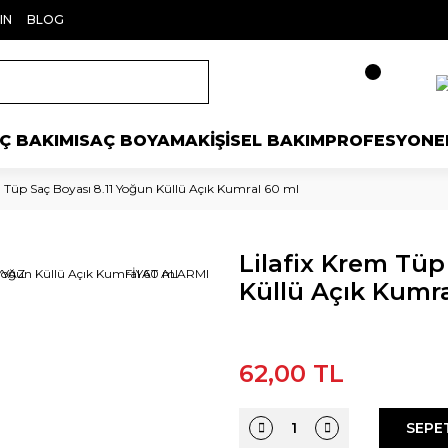
IN
BLOG
Ç BAKIMI
SAÇ BOYAMA
KİŞİSEL BAKIM
PROFESYONE
m Tüp Saç Boyası 8.11 Yoğun Küllü Açık Kumral 60 ml
Lilafix Krem Tüp
 YAZ
FİYAT ALARMI
Küllü Açık Kumra
62,00 TL
SEPE