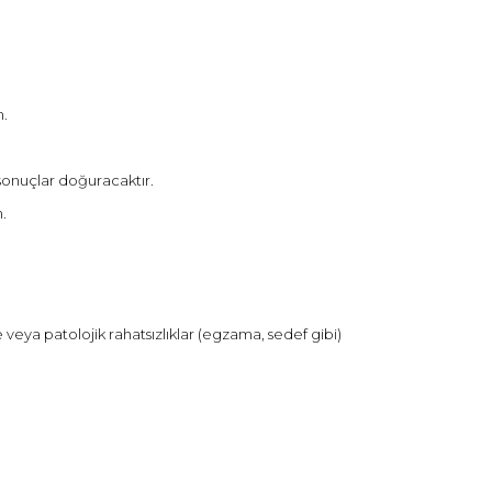
n.
sonuçlar doğuracaktır.
.
veya patolojik rahatsızlıklar (egzama, sedef gibi)
 tarafımıza iletebilirsiniz.