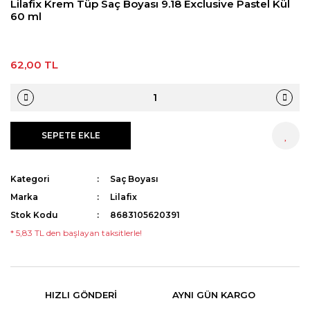
Lilafix Krem Tüp Saç Boyası 9.18 Exclusive Pastel Kül
60 ml
62,00 TL
SEPETE EKLE
HEMEN AL
Kategori
Saç Boyası
Marka
Lilafix
Stok Kodu
8683105620391
* 5,83 TL den başlayan taksitlerle!
HIZLI GÖNDERI
AYNI GÜN KARGO