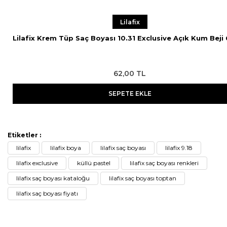
Lilafix
Lilafix Krem Tüp Saç Boyası 10.31 Exclusive Açık Kum Beji
62,00 TL
SEPETE EKLE
Etiketler :
lilafix
lilafix boya
lilafix saç boyası
lilafix 9.18
lilafix exclusive
küllü pastel
lilafix saç boyası renkleri
lilafix saç boyası kataloğu
lilafix saç boyası toptan
lilafix saç boyası fiyatı