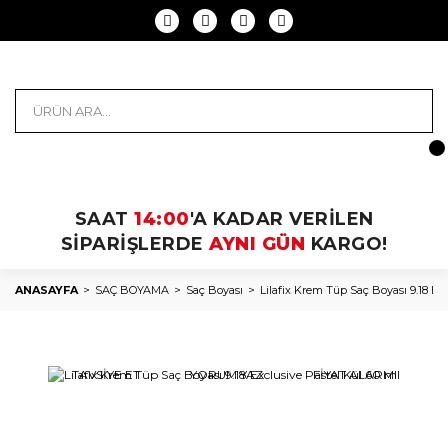
SAAT
14:00
'A KADAR VERİLEN
SİPARİŞLERDE
AYNI GÜN
KARGO!
ANASAYFA
SAÇ BOYAMA
Saç Boyası
Lilafix Krem Tüp Saç Boyası 9.18 Exc
TAVSİYE ET
YORUM YAZ
FİYAT ALARMI