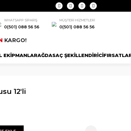
WHATSAPP SİPARİŞ
MÜŞTERİ HİZMETLERİ
0(501) 088 56 56
0(501) 088 56 56
N
KARGO!
L EKİPMANLAR
AĞDA
SAÇ ŞEKİLLENDİRİCİ
FIRSATLA
su 12'li