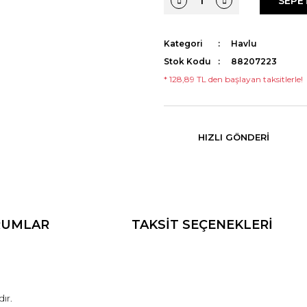
SEPE
Kategori
Havlu
Stok Kodu
88207223
* 128,89 TL den başlayan taksitlerle!
HIZLI GÖNDERI
RUMLAR
TAKSİT SEÇENEKLERİ
ır.