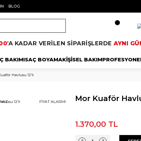
IN
BLOG
00
'A KADAR VERİLEN SİPARİŞLERDE
AYNI GÜ
Ç BAKIMI
SAÇ BOYAMA
KİŞİSEL BAKIM
PROFESYONE
uaför Havlusu 12'li
Mor Kuaför Havlu
 YAZ
FİYAT ALARMI
1.370,00 TL