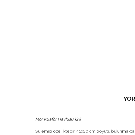
ÜRÜN BİLGİSİ
YO
Mor Kuaför Havlusu 12'li
Su emici özelliktedir. 45x90 cm boyutu bulunmaktad