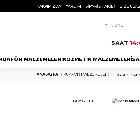
HAKKIMIZDA
YARDIM
SİPARİŞ TAKİBİ
BİZE ULAŞ
SAAT
14:
KUAFÖR MALZEMELERİ
KOZMETİK MALZEMELERİ
SA
ANASAYFA
KUAFÖR MALZEMELERİ
Havlu
Mor K
TAVSİYE ET
YORUM