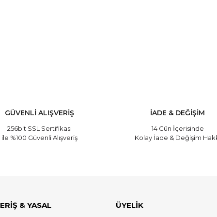
ve diğer konularda yetersiz gördüğünüz noktaları öneri formunu kullanarak
Bu ürüne ilk yorumu siz yapın!
Yorum Yaz
GÜVENLİ ALIŞVERİŞ
İADE & DEĞİŞİM
256bit SSL Sertifikası
14 Gün İçerisinde
ile %100 Güvenli Alışveriş
Kolay İade & Değişim Hak
ERİŞ & YASAL
ÜYELİK