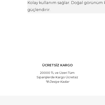
Kolay kullanım sağlar. Doğal görünüm kaz
güçlendirir.
Bu ürünün fiyat bilgisi, resim, ürün açıklamalarında 
Görüş ve önerileriniz için teşekkür ederiz.
Ürün resmi kalitesiz, bozuk veya görüntülenemiyor.
Ürün açıklamasında eksik bilgiler bulunuyor.
ÜCRETSİZ KARGO
Ürün bilgilerinde hatalar bulunuyor.
20000 TL ve Üzeri Tüm
Siparişlerde Kargo Ücretsiz
Ürün fiyatı diğer sitelerden daha pahalı.
*8 Desiye Kadar
Bu ürüne benzer farklı alternatifler olmalı.