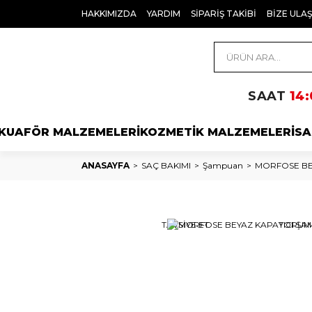
HAKKIMIZDA
YARDIM
SİPARİŞ TAKİBİ
BİZE ULAŞ
SAAT
14:
KUAFÖR MALZEMELERİ
KOZMETİK MALZEMELERİ
SA
ANASAYFA
SAÇ BAKIMI
Şampuan
MORFOSE BE
TAVSİYE ET
YORUM