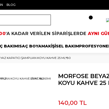
IN
BLOG
00
'A KADAR VERİLEN SİPARİŞLERDE
AYNI GÜ
Ç BAKIMI
SAÇ BOYAMA
KİŞİSEL BAKIM
PROFESYONE
YAZ KAPATICI ŞAMPUAN KOYU KAHVE 25 ML*80
MORFOSE BEYAZ
 YAZ
FİYAT ALARMI
KOYU KAHVE 25 
140,00 TL