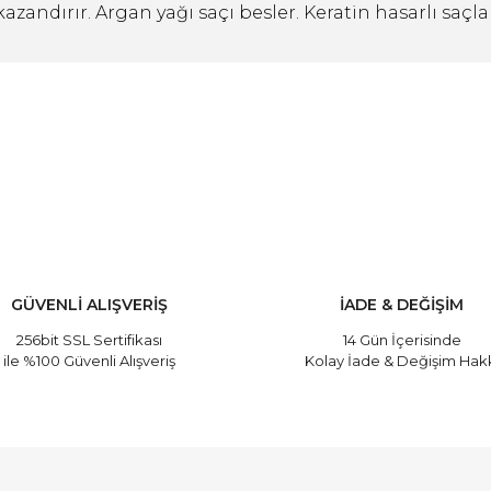
andırır. Argan yağı saçı besler. Keratin hasarlı saçlar
ve diğer konularda yetersiz gördüğünüz noktaları öneri formunu kullanarak
Bu ürüne ilk yorumu siz yapın!
Yorum Yaz
GÜVENLİ ALIŞVERİŞ
İADE & DEĞİŞİM
256bit SSL Sertifikası
14 Gün İçerisinde
ile %100 Güvenli Alışveriş
Kolay İade & Değişim Hak