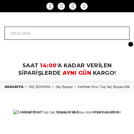
SAAT
14:00
'A KADAR VERİLEN
SİPARİŞLERDE
AYNI GÜN
KARGO!
ANASAYFA
SAÇ BOYAMA
Saç Boyası
Morfose Onix Tüp Saç Boyası 6.66 K
TAVSİYE ET
YORUM YAZ
FİYAT ALARMI